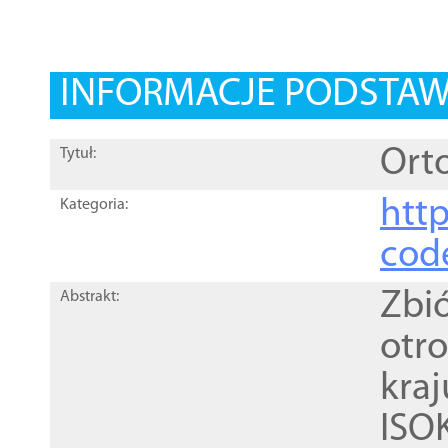
INFORMACJE PODSTA
Orto
Tytuł:
http
Kategoria:
cod
Zbi
Abstrakt:
otr
kra
ISO