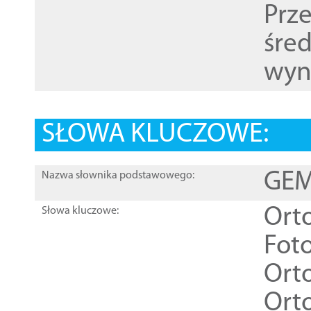
Prz
śre
wyn
SŁOWA KLUCZOWE:
GEME
Nazwa słownika podstawowego:
Ort
Słowa kluczowe:
Foto
Ort
Ort