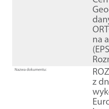
Cen
Geod
dan
ORT
na 
(EPS
Roz
ROZ
Nazwa dokumentu:
z dn
wyk
Euro