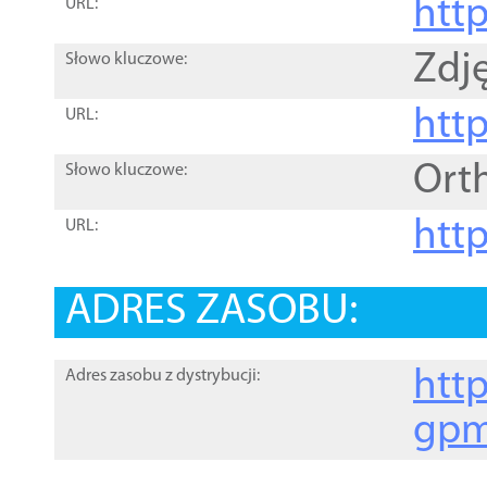
htt
URL:
Zdję
Słowo kluczowe:
htt
URL:
Ort
Słowo kluczowe:
http
URL:
ADRES ZASOBU:
http
Adres zasobu z dystrybucji:
gpm