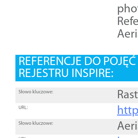
pho
Refe
Aer
REFERENCJE DO POJĘ
REJESTRU INSPIRE:
Rast
Słowo kluczowe:
htt
URL:
Aer
Słowo kluczowe: