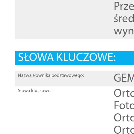
Prz
śre
wyn
SŁOWA KLUCZOWE:
GEME
Nazwa słownika podstawowego:
Ort
Słowa kluczowe:
Foto
Ort
Ort