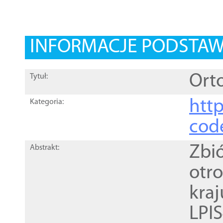
INFORMACJE PODSTA
Orto
Tytuł:
http
Kategoria:
cod
Zbi
Abstrakt:
otr
kra
LPI