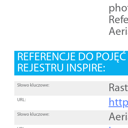
pho
Refe
Aer
REFERENCJE DO POJĘ
REJESTRU INSPIRE:
Rast
Słowo kluczowe:
htt
URL:
Aer
Słowo kluczowe: