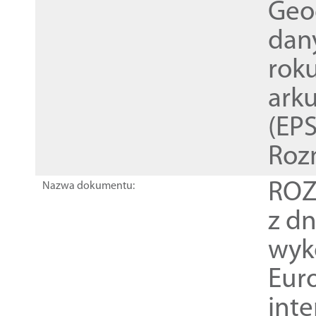
Geod
dan
rok
ark
(EPS
Roz
ROZ
Nazwa dokumentu:
z dn
wyk
Euro
inte