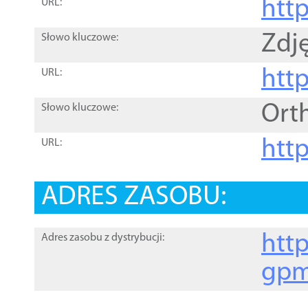
htt
URL:
Zdję
Słowo kluczowe:
htt
URL:
Ort
Słowo kluczowe:
http
URL:
ADRES ZASOBU:
http
Adres zasobu z dystrybucji:
gpm