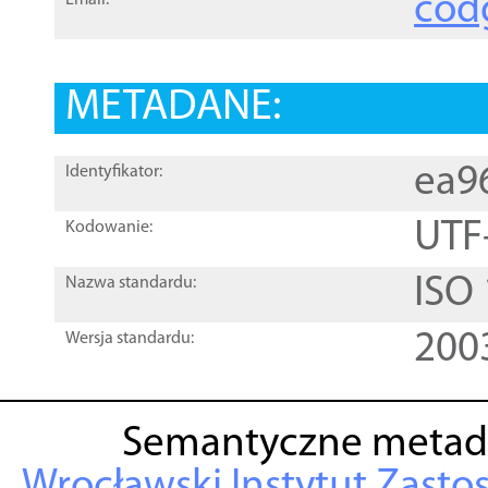
cod
Email:
METADANE:
ea9
Identyfikator:
UTF
Kodowanie:
ISO
Nazwa standardu:
200
Wersja standardu:
Semantyczne metad
Wrocławski Instytut Zasto