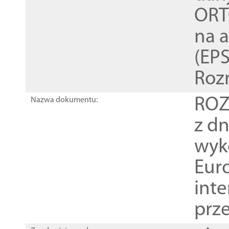
ORT
na 
(EPS
Roz
ROZ
Nazwa dokumentu:
z dn
wyk
Euro
inte
prz