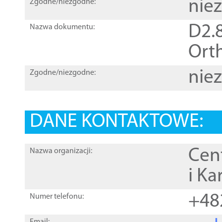
nie
Zgodne/niezgodne:
D2.8
Nazwa dokumentu:
Orth
nie
Zgodne/niezgodne:
DANE KONTAKTOWE:
Cen
Nazwa organizacji:
i Ka
+48
Numer telefonu: