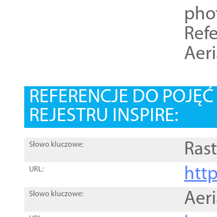
pho
Refe
Aer
REFERENCJE DO POJĘ
REJESTRU INSPIRE:
Rast
Słowo kluczowe:
htt
URL:
Aer
Słowo kluczowe: