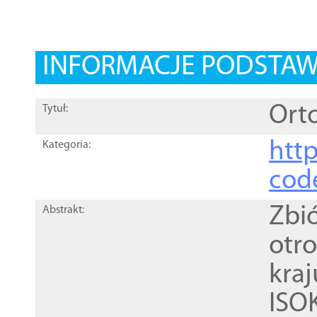
INFORMACJE PODSTA
Orto
Tytuł:
http
Kategoria:
cod
Zbi
Abstrakt:
otr
kra
ISO