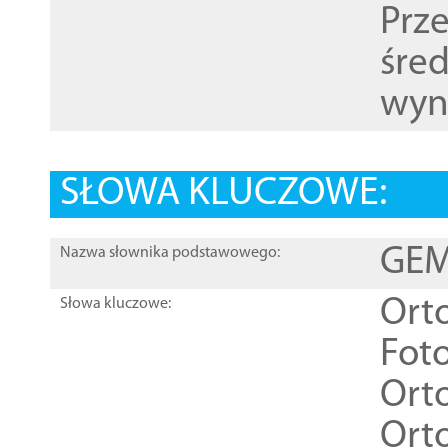
Prz
śre
wyn
SŁOWA KLUCZOWE:
GEME
Nazwa słownika podstawowego:
Ort
Słowa kluczowe:
Foto
Ort
Ort