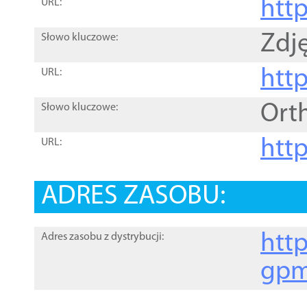
htt
URL:
Zdję
Słowo kluczowe:
htt
URL:
Ort
Słowo kluczowe:
http
URL:
ADRES ZASOBU:
http
Adres zasobu z dystrybucji:
gpm