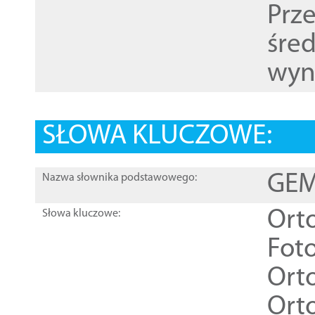
Prz
śre
wyn
SŁOWA KLUCZOWE:
GEME
Nazwa słownika podstawowego:
Ort
Słowa kluczowe:
Foto
Ort
Ort