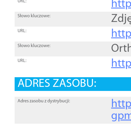
htt
URL:
Zdję
Słowo kluczowe:
htt
URL:
Ort
Słowo kluczowe:
http
URL:
ADRES ZASOBU:
http
Adres zasobu z dystrybucji:
gpm