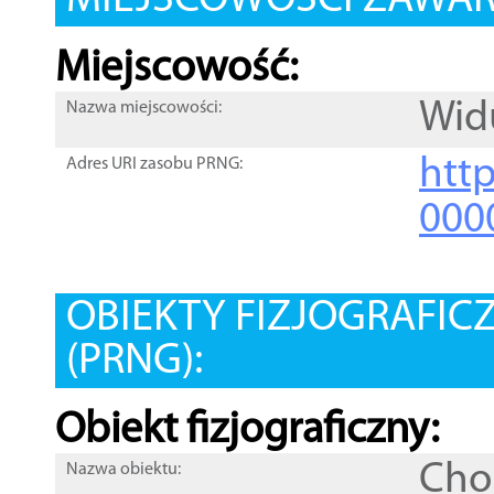
MIEJSCOWOŚCI ZAWART
Miejscowość:
Wid
Nazwa miejscowości:
htt
Adres URI zasobu PRNG:
000
OBIEKTY FIZJOGRAFIC
(PRNG):
Obiekt fizjograficzny:
Cho
Nazwa obiektu: