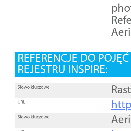
pho
Refe
Aer
REFERENCJE DO POJĘ
REJESTRU INSPIRE:
Rast
Słowo kluczowe:
htt
URL:
Aer
Słowo kluczowe: