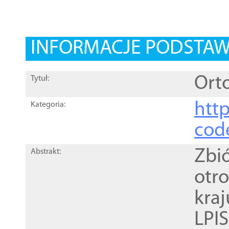
INFORMACJE PODSTA
Orto
Tytuł:
http
Kategoria:
cod
Zbi
Abstrakt:
otr
kra
LPI