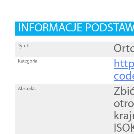
INFORMACJE PODSTA
Orto
Tytuł:
http
Kategoria:
cod
Zbi
Abstrakt:
otr
kra
ISO