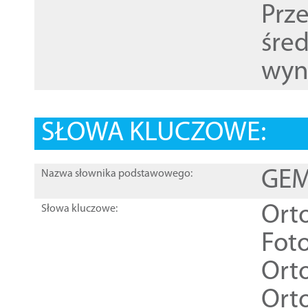
Prz
śre
wyn
SŁOWA KLUCZOWE:
GEME
Nazwa słownika podstawowego:
Ort
Słowa kluczowe:
Foto
Ort
Ort