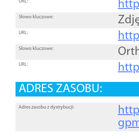
htt
URL:
Zdję
Słowo kluczowe:
htt
URL:
Ort
Słowo kluczowe:
http
URL:
ADRES ZASOBU:
http
Adres zasobu z dystrybucji:
gpm