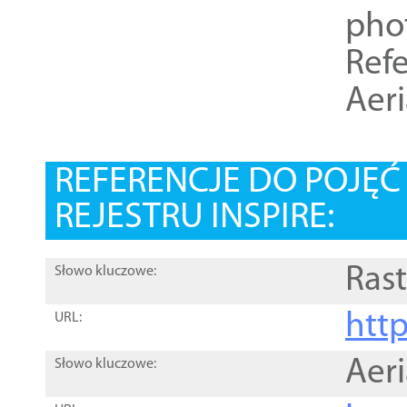
pho
Refe
Aer
REFERENCJE DO POJĘ
REJESTRU INSPIRE:
Rast
Słowo kluczowe:
htt
URL:
Aer
Słowo kluczowe: