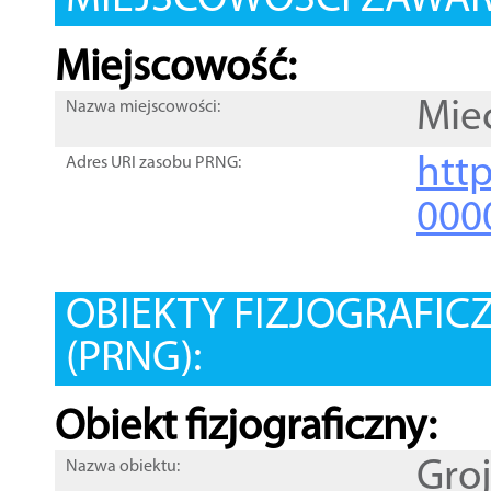
MIEJSCOWOŚCI ZAWART
Miejscowość:
Mie
Nazwa miejscowości:
htt
Adres URI zasobu PRNG:
000
OBIEKTY FIZJOGRAFIC
(PRNG):
Obiekt fizjograficzny:
Gro
Nazwa obiektu: