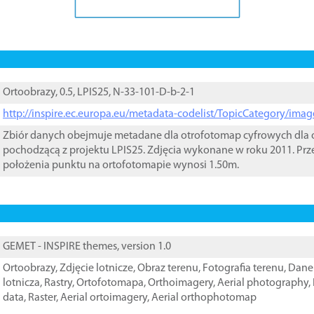
Ortoobrazy, 0.5, LPIS25, N-33-101-D-b-2-1
http://inspire.ec.europa.eu/metadata-codelist/TopicCategory/im
Zbiór danych obejmuje metadane dla otrofotomap cyfrowych dla o
pochodzącą z projektu LPIS25. Zdjęcia wykonane w roku 2011. Prz
położenia punktu na ortofotomapie wynosi 1.50m.
GEMET - INSPIRE themes, version 1.0
Ortoobrazy
,
Zdjęcie lotnicze
,
Obraz terenu
,
Fotografia terenu
,
Dane 
lotnicza
,
Rastry
,
Ortofotomapa
,
Orthoimagery
,
Aerial photography
,
data
,
Raster
,
Aerial ortoimagery
,
Aerial orthophotomap