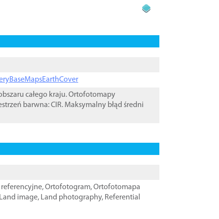
ageryBaseMapsEarthCover
bszaru całego kraju. Ortofotomapy
estrzeń barwna: CIR. Maksymalny błąd średni
referencyjne
,
Ortofotogram
,
Ortofotomapa
Land image
,
Land photography
,
Referential