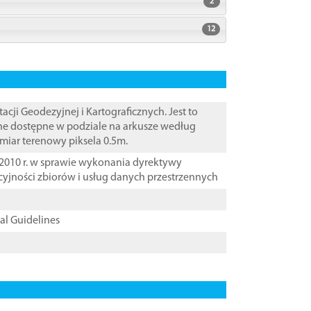
2
12
i Geodezyjnej i Kartograficznych. Jest to
ane dostępne w podziale na arkusze według
zmiar terenowy piksela 0.5m.
2010 r. w sprawie wykonania dyrektywy
cyjności zbiorów i usług danych przestrzennych
cal Guidelines