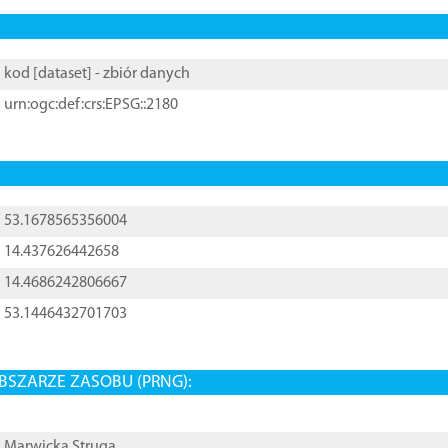
kod [
dataset
] - zbiór danych
urn:ogc:def:crs:EPSG::2180
53.1678565356004
14.437626442658
14.4686242806667
53.1446432701703
BSZARZE ZASOBU (PRNG):
Marwicka Struga