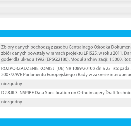
Zbiory danych pochodzą z zasobu Centralnego Ośrodka Dokumentacj
zbiór danych powstały w ramach projektu LPIS25, w roku 2011. D
godeł dla układu 1992 (EPSG:2180). Moduł archiwizacji: 1:5000. Ro
ROZPORZĄDZENIE KOMISJI (UE) NR 1089/2010 z dnia 23 listopada 
2007/2/WE Parlamentu Europejskiego i Rady w zakresie interopera
niezgodny
D2.8.III.3 INSPIRE Data Specification on Orthoimagery ֠Draft Techni
niezgodny