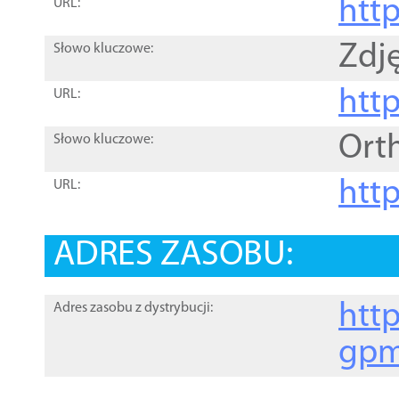
htt
URL:
Zdję
Słowo kluczowe:
htt
URL:
Ort
Słowo kluczowe:
http
URL:
ADRES ZASOBU:
http
Adres zasobu z dystrybucji:
gpm