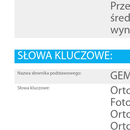
Prz
śre
wyn
SŁOWA KLUCZOWE:
GEME
Nazwa słownika podstawowego:
Ort
Słowa kluczowe:
Foto
Ort
Ort