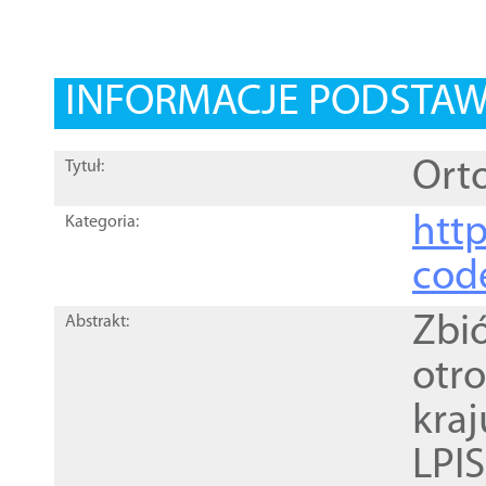
INFORMACJE PODSTA
Orto
Tytuł:
http
Kategoria:
cod
Zbi
Abstrakt:
otr
kra
LPI