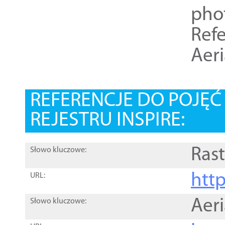
pho
Refe
Aer
REFERENCJE DO POJĘ
REJESTRU INSPIRE:
Rast
Słowo kluczowe:
htt
URL:
Aer
Słowo kluczowe: