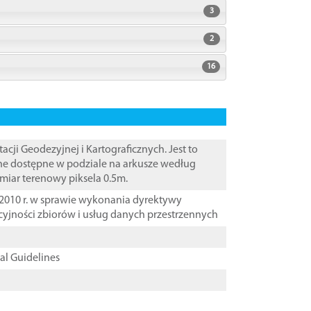
3
2
16
i Geodezyjnej i Kartograficznych. Jest to
ane dostępne w podziale na arkusze według
zmiar terenowy piksela 0.5m.
2010 r. w sprawie wykonania dyrektywy
cyjności zbiorów i usług danych przestrzennych
cal Guidelines