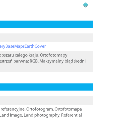
ageryBaseMapsEarthCover
bszaru całego kraju. Ortofotomapy
estrzeń barwna: RGB. Maksymalny błąd średni
referencyjne
,
Ortofotogram
,
Ortofotomapa
Land image
,
Land photography
,
Referential