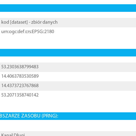
kod [
dataset
] - zbiór danych
urn:ogc:def:crs:EPSG::2180
53.2303638799483
14.4063783530589
14.4373723767868
53.2071358740142
BSZARZE ZASOBU (PRNG):
Kanał Długi