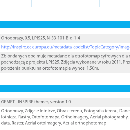
Ortoobrazy, 0.5, LPIS25, N-33-101-B-d-1-4
http://inspire.ec.europa.eu/metadata-codelist/TopicCategory/im
Zbiór danych obejmuje metadane dla otrofotomap cyfrowych dla o
pochodzącą z projektu LPIS25. Zdjęcia wykonane w roku 2011. Prz
położenia punktu na ortofotomapie wynosi 1.50m.
GEMET - INSPIRE themes, version 1.0
Ortoobrazy
,
Zdjęcie lotnicze
,
Obraz terenu
,
Fotografia terenu
,
Dane 
lotnicza
,
Rastry
,
Ortofotomapa
,
Orthoimagery
,
Aerial photography
,
data
,
Raster
,
Aerial ortoimagery
,
Aerial orthophotomap