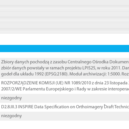
Zbiory danych pochodzą z zasobu Centralnego Ośrodka Dokumentacj
zbiór danych powstały w ramach projektu LPIS25, w roku 2011. D
godeł dla układu 1992 (EPSG:2180). Moduł archiwizacji: 1:5000. Ro
ROZPORZĄDZENIE KOMISJI (UE) NR 1089/2010 z dnia 23 listopada 
2007/2/WE Parlamentu Europejskiego i Rady w zakresie interopera
niezgodny
D2.8.III.3 INSPIRE Data Specification on Orthoimagery ֠Draft Techni
niezgodny