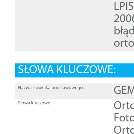
LPI
200
błąd
ort
SŁOWA KLUCZOWE:
GEME
Nazwa słownika podstawowego:
Ort
Słowa kluczowe:
Foto
Ort