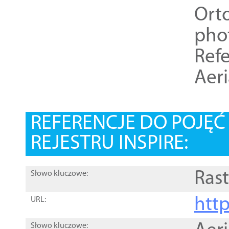
Ort
pho
Refe
Aer
REFERENCJE DO POJĘ
REJESTRU INSPIRE:
Rast
Słowo kluczowe:
htt
URL:
Słowo kluczowe: