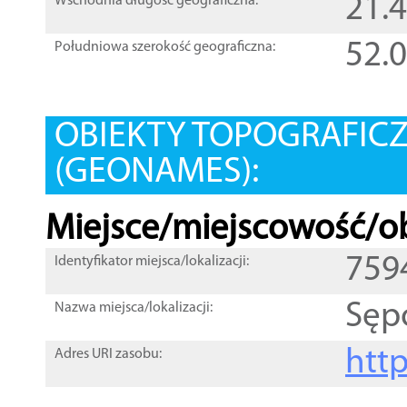
21.
Wschodnia długość geograficzna:
52.
Południowa szerokość geograficzna:
OBIEKTY TOPOGRAFIC
(GEONAMES):
Miejsce/miejscowość/ob
759
Identyfikator miejsca/lokalizacji:
Sęp
Nazwa miejsca/lokalizacji:
htt
Adres URI zasobu: