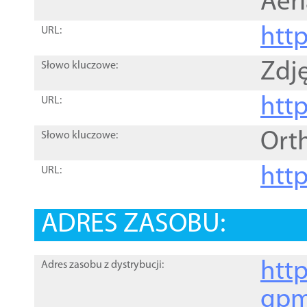
Aer
htt
URL:
Zdję
Słowo kluczowe:
htt
URL:
Ort
Słowo kluczowe:
http
URL:
ADRES ZASOBU:
http
Adres zasobu z dystrybucji:
gpm