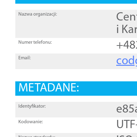
Cen
Nazwa organizacji:
i Ka
+48
Numer telefonu:
cod
Email:
METADANE:
e85
Identyfikator:
UTF
Kodowanie: