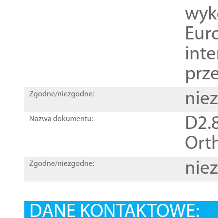
wyk
Euro
inte
prz
nie
Zgodne/niezgodne:
D2.8
Nazwa dokumentu:
Orth
nie
Zgodne/niezgodne:
DANE KONTAKTOWE: