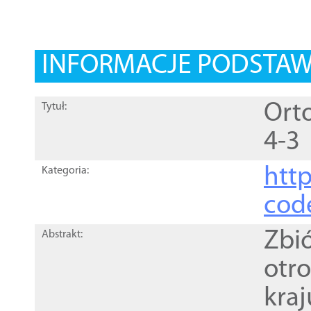
INFORMACJE PODSTA
Ort
Tytuł:
4-3
http
Kategoria:
cod
Zbi
Abstrakt:
otr
kra