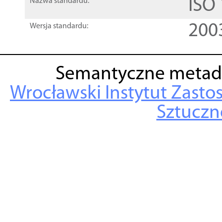
ISO
Nazwa standardu:
200
Wersja standardu:
Semantyczne metad
Wrocławski Instytut Zasto
Sztuczne