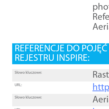
pho
Refe
Aer
REFERENCJE DO POJĘ
REJESTRU INSPIRE:
Rast
Słowo kluczowe:
htt
URL:
Aer
Słowo kluczowe: