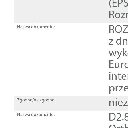
(EPS
Roz
ROZ
Nazwa dokumentu:
z dn
wyk
Euro
inte
prz
nie
Zgodne/niezgodne:
D2.8
Nazwa dokumentu: