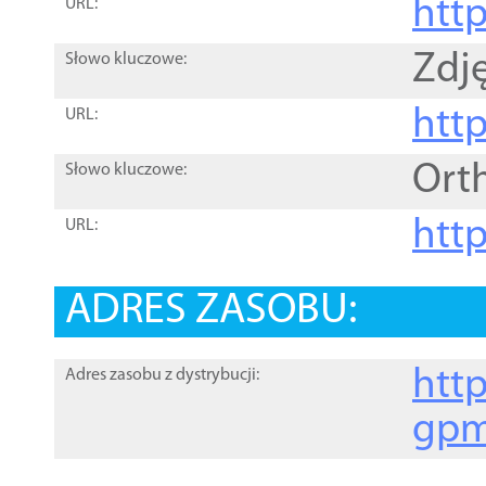
htt
URL:
Zdję
Słowo kluczowe:
htt
URL:
Ort
Słowo kluczowe:
http
URL:
ADRES ZASOBU:
http
Adres zasobu z dystrybucji:
gpm