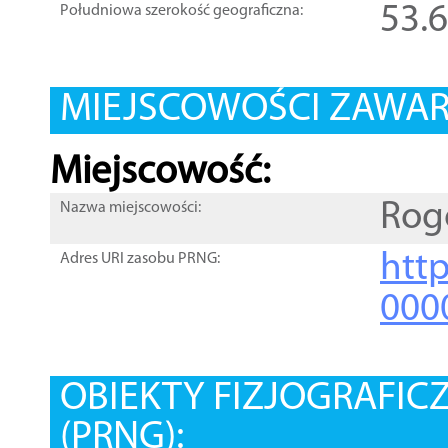
53.
Południowa szerokość geograficzna:
MIEJSCOWOŚCI ZAWART
Miejscowość:
Rog
Nazwa miejscowości:
htt
Adres URI zasobu PRNG:
000
OBIEKTY FIZJOGRAFIC
(PRNG):