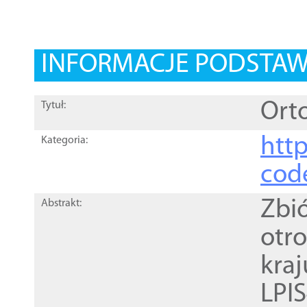
INFORMACJE PODSTA
Orto
Tytuł:
http
Kategoria:
cod
Zbi
Abstrakt:
otr
kra
LPI