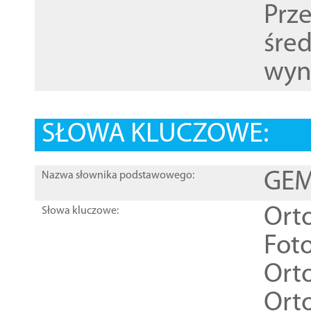
Prz
śre
wyn
SŁOWA KLUCZOWE:
GEME
Nazwa słownika podstawowego:
Ort
Słowa kluczowe:
Foto
Ort
Ort