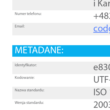
i Ka
+48
Numer telefonu:
cod
Email:
METADANE:
e83
Identyfikator:
UTF
Kodowanie:
ISO
Nazwa standardu:
200
Wersja standardu: