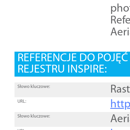
pho
Refe
Aer
REFERENCJE DO POJĘ
REJESTRU INSPIRE:
Rast
Słowo kluczowe:
htt
URL:
Aer
Słowo kluczowe: