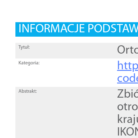
INFORMACJE PODSTA
Orto
Tytuł:
http
Kategoria:
cod
Zbi
Abstrakt:
otr
kra
IKO