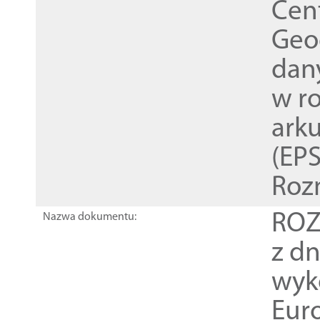
Cen
Geod
dan
w r
ark
(EPS
Roz
ROZ
Nazwa dokumentu:
z dn
wyk
Euro