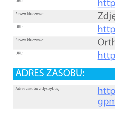
htt
URL:
Zdję
Słowo kluczowe:
htt
URL:
Ort
Słowo kluczowe:
http
URL:
ADRES ZASOBU:
http
Adres zasobu z dystrybucji:
gpm