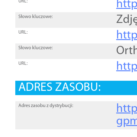
htt
URL:
Zdję
Słowo kluczowe:
htt
URL:
Ort
Słowo kluczowe:
http
URL:
ADRES ZASOBU:
http
Adres zasobu z dystrybucji:
gpm