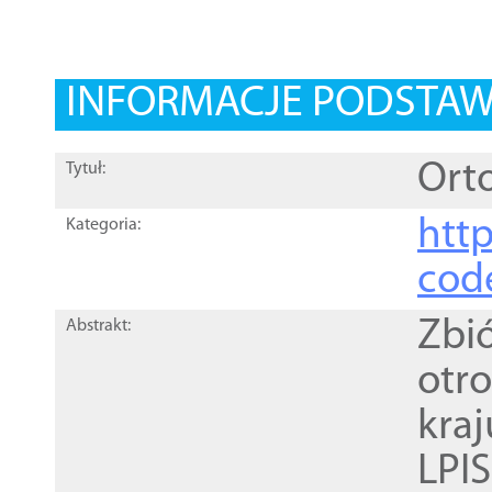
INFORMACJE PODSTA
Orto
Tytuł:
http
Kategoria:
cod
Zbi
Abstrakt:
otr
kra
LPI