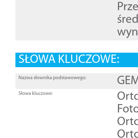
Prz
śre
wyn
SŁOWA KLUCZOWE:
GEME
Nazwa słownika podstawowego:
Ort
Słowa kluczowe:
Foto
Ort
Ort