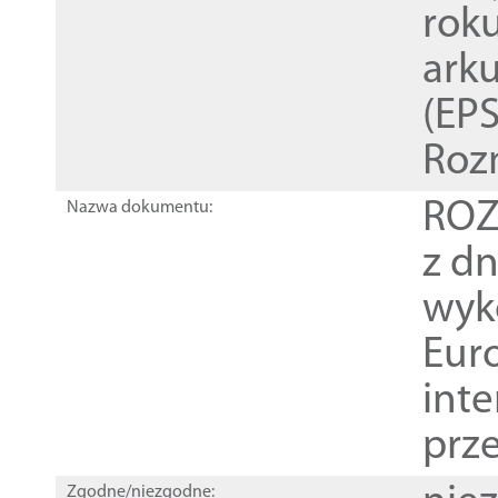
rok
ark
(EPS
Roz
ROZ
Nazwa dokumentu:
z dn
wyk
Euro
inte
prz
Zgodne/niezgodne: