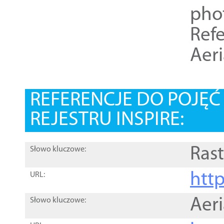
pho
Refe
Aer
REFERENCJE DO POJĘ
REJESTRU INSPIRE:
Rast
Słowo kluczowe:
htt
URL:
Aer
Słowo kluczowe: