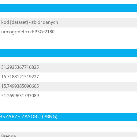
kod [
dataset
] - zbiór danych
urn:ogc:def:crs:EPSG::2180
51.2925367716825
15.7188121519227
15.7499385090665
51.2699631793089
BSZARZE ZASOBU (PRNG):
Brenna