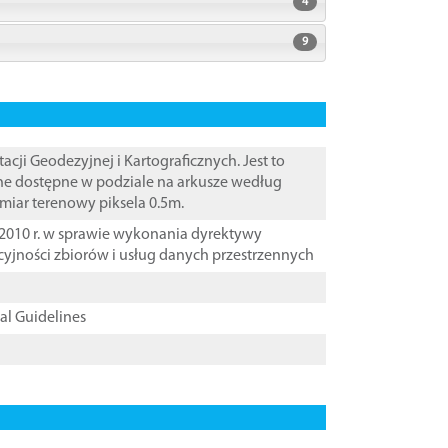
4
9
i Geodezyjnej i Kartograficznych. Jest to
ane dostępne w podziale na arkusze według
zmiar terenowy piksela 0.5m.
2010 r. w sprawie wykonania dyrektywy
cyjności zbiorów i usług danych przestrzennych
cal Guidelines