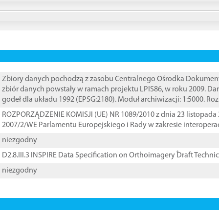
Zbiory danych pochodzą z zasobu Centralnego Ośrodka Dokumentacj
zbiór danych powstały w ramach projektu LPIS86, w roku 2009. D
godeł dla układu 1992 (EPSG:2180). Moduł archiwizacji: 1:5000. Ro
ROZPORZĄDZENIE KOMISJI (UE) NR 1089/2010 z dnia 23 listopada 
2007/2/WE Parlamentu Europejskiego i Rady w zakresie interopera
niezgodny
D2.8.III.3 INSPIRE Data Specification on Orthoimagery ֠Draft Techni
niezgodny