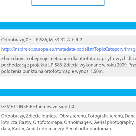
Ortoobrazy, 0.5, LPIS86, M-33-32-A-b-4-2
http://inspire.ec.europa.eu/metadata-codelist/TopicCategory/im
Zbiór danych obejmuje metadane dla otrofotomap cyfrowych dla o
pochodzącą z projektu LPIS86. Zdjęcia wykonane w roku 2009. Prz
położenia punktu na ortofotomapie wynosi 1.50m.
GEMET - INSPIRE themes, version 1.0
Ortoobrazy
,
Zdjęcie lotnicze
,
Obraz terenu
,
Fotografia terenu
,
Dane 
lotnicza
,
Rastry
,
Ortofotomapa
,
Orthoimagery
,
Aerial photography
,
data
,
Raster
,
Aerial ortoimagery
,
Aerial orthophotomap