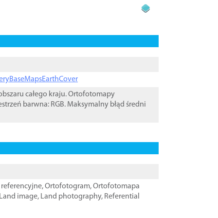
ageryBaseMapsEarthCover
bszaru całego kraju. Ortofotomapy
estrzeń barwna: RGB. Maksymalny błąd średni
referencyjne
,
Ortofotogram
,
Ortofotomapa
Land image
,
Land photography
,
Referential