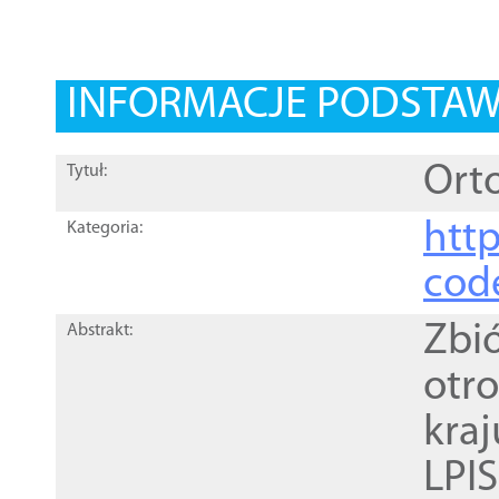
INFORMACJE PODSTA
Orto
Tytuł:
http
Kategoria:
cod
Zbi
Abstrakt:
otr
kra
LPI