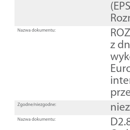
(EPS
Roz
ROZ
Nazwa dokumentu:
z dn
wyk
Euro
inte
prz
nie
Zgodne/niezgodne:
D2.8
Nazwa dokumentu: