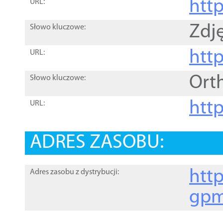
htt
URL:
Zdję
Słowo kluczowe:
htt
URL:
Ort
Słowo kluczowe:
http
URL:
ADRES ZASOBU:
http
Adres zasobu z dystrybucji:
gpm