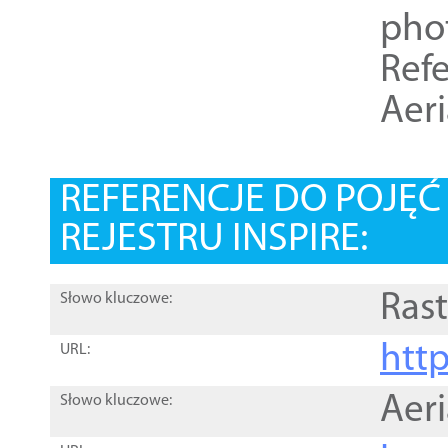
pho
Refe
Aer
REFERENCJE DO POJĘ
REJESTRU INSPIRE:
Rast
Słowo kluczowe:
htt
URL:
Aer
Słowo kluczowe: