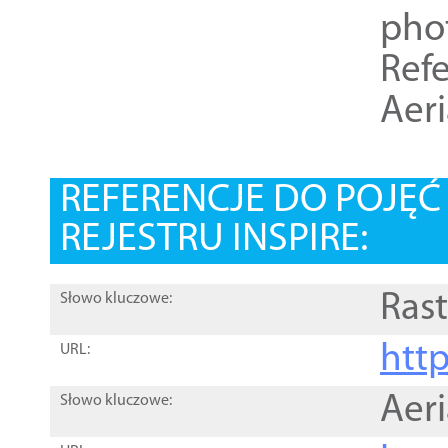
pho
Refe
Aer
REFERENCJE DO POJĘ
REJESTRU INSPIRE:
Rast
Słowo kluczowe:
htt
URL:
Aer
Słowo kluczowe: