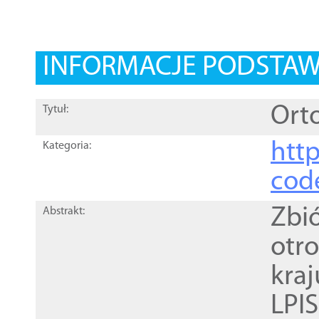
INFORMACJE PODSTA
Orto
Tytuł:
http
Kategoria:
cod
Zbi
Abstrakt:
otr
kra
LPI