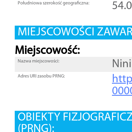
54.
Południowa szerokość geograficzna:
MIEJSCOWOŚCI ZAWART
Miejscowość:
Nin
Nazwa miejscowości:
htt
Adres URI zasobu PRNG:
000
OBIEKTY FIZJOGRAFIC
(PRNG):