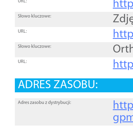
htt
URL:
Zdję
Słowo kluczowe:
htt
URL:
Ort
Słowo kluczowe:
http
URL:
ADRES ZASOBU:
http
Adres zasobu z dystrybucji:
gpm