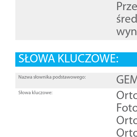
Prz
śre
wyn
SŁOWA KLUCZOWE:
GEME
Nazwa słownika podstawowego:
Ort
Słowa kluczowe:
Foto
Ort
Ort