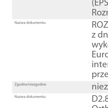
(EPS
Roz
ROZ
Nazwa dokumentu:
z dn
wyk
Euro
inte
prz
nie
Zgodne/niezgodne:
D2.8
Nazwa dokumentu: