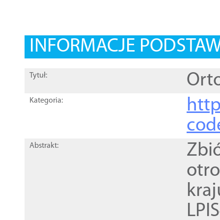
INFORMACJE PODSTA
Orto
Tytuł:
http
Kategoria:
cod
Zbi
Abstrakt:
otr
kra
LPI