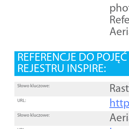
pho
Refe
Aer
REFERENCJE DO POJĘ
REJESTRU INSPIRE:
Rast
Słowo kluczowe:
htt
URL:
Aer
Słowo kluczowe: