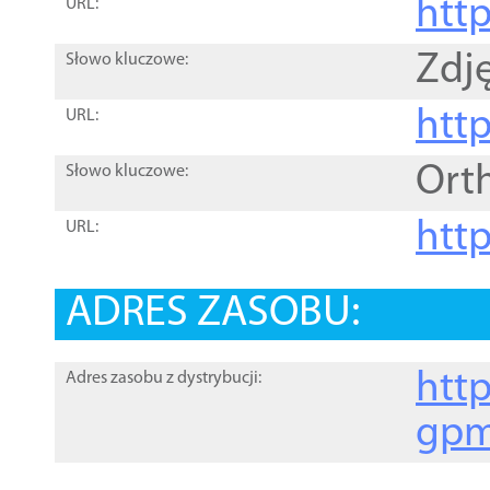
htt
URL:
Zdję
Słowo kluczowe:
htt
URL:
Ort
Słowo kluczowe:
http
URL:
ADRES ZASOBU:
http
Adres zasobu z dystrybucji:
gpm