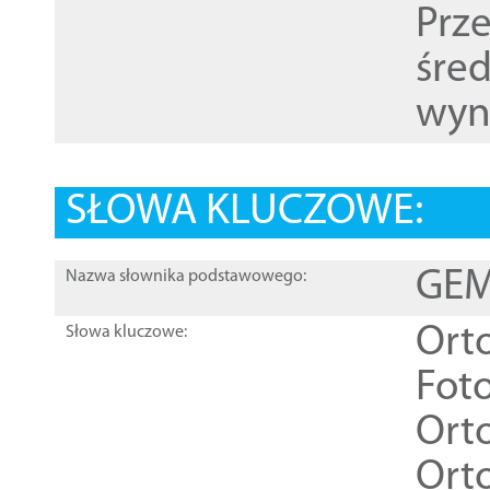
Prz
śre
wyn
SŁOWA KLUCZOWE:
GEME
Nazwa słownika podstawowego:
Ort
Słowa kluczowe:
Foto
Ort
Ort