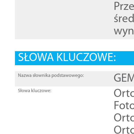
Prz
śre
wyn
SŁOWA KLUCZOWE:
GEME
Nazwa słownika podstawowego:
Ort
Słowa kluczowe:
Foto
Ort
Ort