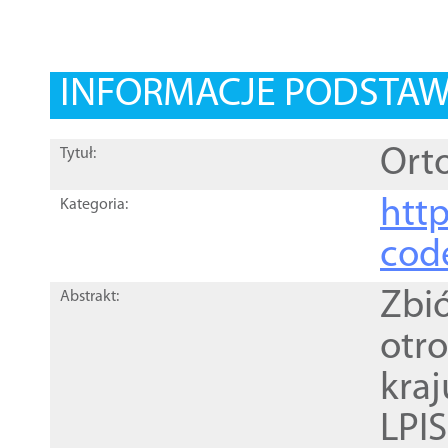
INFORMACJE PODSTA
Orto
Tytuł:
http
Kategoria:
cod
Zbi
Abstrakt:
otr
kra
LPI