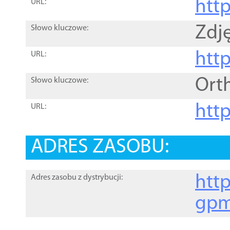
htt
URL:
Zdję
Słowo kluczowe:
htt
URL:
Ort
Słowo kluczowe:
http
URL:
ADRES ZASOBU:
http
Adres zasobu z dystrybucji:
gpm