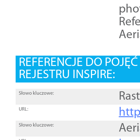
pho
Refe
Aer
REFERENCJE DO POJĘ
REJESTRU INSPIRE:
Rast
Słowo kluczowe:
htt
URL:
Aer
Słowo kluczowe: