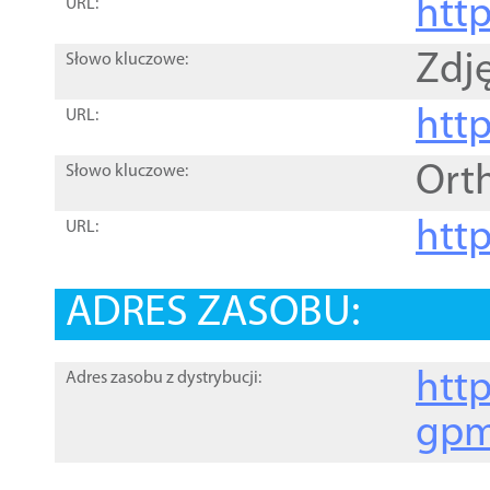
htt
URL:
Zdję
Słowo kluczowe:
htt
URL:
Ort
Słowo kluczowe:
http
URL:
ADRES ZASOBU:
http
Adres zasobu z dystrybucji:
gpm