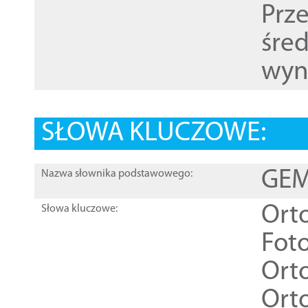
Prz
śre
wyn
SŁOWA KLUCZOWE:
GEME
Nazwa słownika podstawowego:
Ort
Słowa kluczowe:
Foto
Ort
Ort