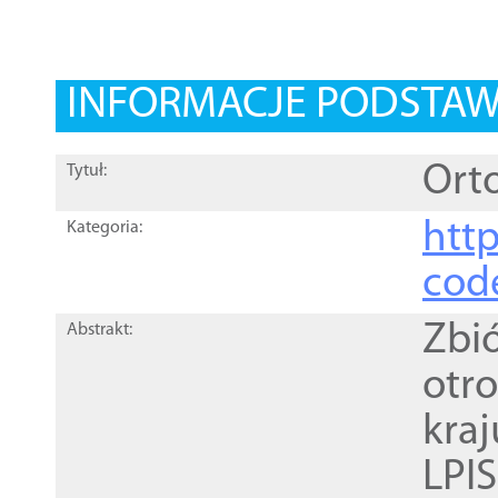
INFORMACJE PODSTA
Orto
Tytuł:
http
Kategoria:
cod
Zbi
Abstrakt:
otr
kra
LPI