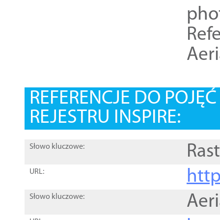
pho
Refe
Aer
REFERENCJE DO POJĘ
REJESTRU INSPIRE:
Rast
Słowo kluczowe:
htt
URL:
Aer
Słowo kluczowe: