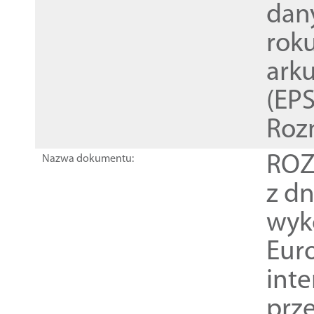
dan
rok
ark
(EPS
Roz
ROZ
Nazwa dokumentu:
z dn
wyk
Euro
inte
prz