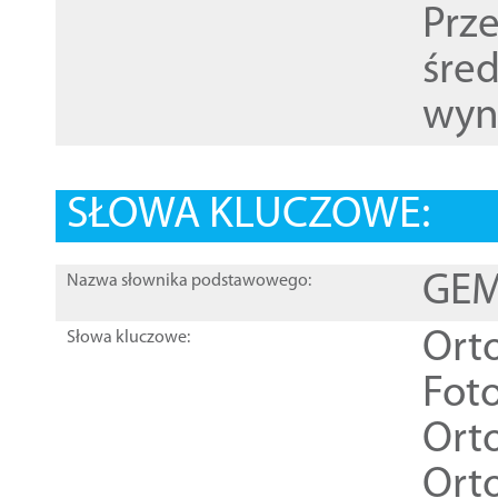
Prz
śre
wyn
SŁOWA KLUCZOWE:
GEME
Nazwa słownika podstawowego:
Ort
Słowa kluczowe:
Foto
Ort
Ort