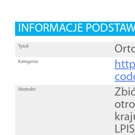
INFORMACJE PODSTA
Orto
Tytuł:
http
Kategoria:
cod
Zbi
Abstrakt:
otr
kra
LPI