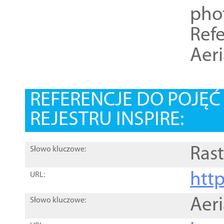
pho
Refe
Aer
REFERENCJE DO POJĘ
REJESTRU INSPIRE:
Rast
Słowo kluczowe:
htt
URL:
Aer
Słowo kluczowe: