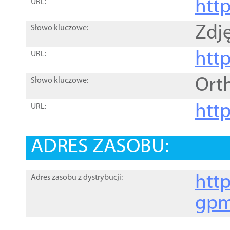
htt
URL:
Zdję
Słowo kluczowe:
htt
URL:
Ort
Słowo kluczowe:
http
URL:
ADRES ZASOBU:
http
Adres zasobu z dystrybucji:
gpm