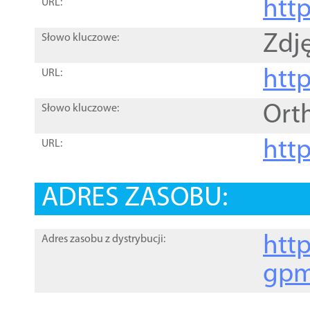
htt
URL:
Zdję
Słowo kluczowe:
htt
URL:
Ort
Słowo kluczowe:
http
URL:
ADRES ZASOBU:
http
Adres zasobu z dystrybucji:
gpm