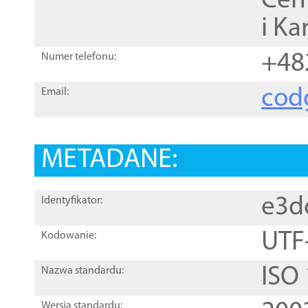
Cen
i Ka
+48
Numer telefonu:
cod
Email:
METADANE:
e3d
Identyfikator:
UTF
Kodowanie:
ISO
Nazwa standardu:
Wersja standardu: