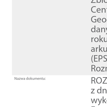
Zbi
Cen
Geod
dan
rok
ark
(EPS
Roz
ROZ
Nazwa dokumentu:
z dn
wyk