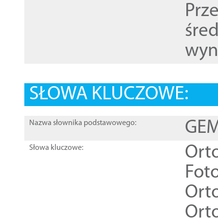
Prz
śre
wyn
SŁOWA KLUCZOWE:
GEME
Nazwa słownika podstawowego:
Ort
Słowa kluczowe:
Foto
Ort
Ort