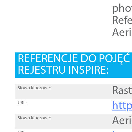
pho
Refe
Aer
REFERENCJE DO POJĘ
REJESTRU INSPIRE:
Rast
Słowo kluczowe:
htt
URL:
Aer
Słowo kluczowe: