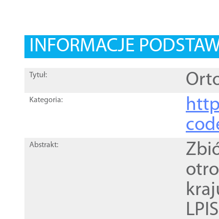
INFORMACJE PODSTA
Orto
Tytuł:
http
Kategoria:
cod
Zbi
Abstrakt:
otr
kra
LPI