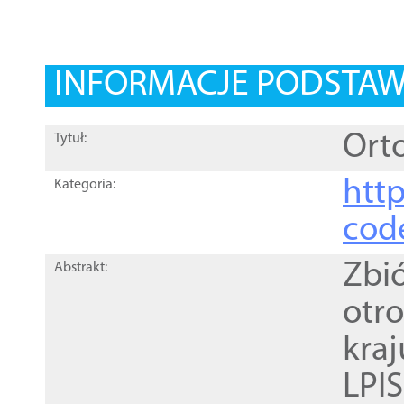
INFORMACJE PODSTA
Orto
Tytuł:
http
Kategoria:
cod
Zbi
Abstrakt:
otr
kra
LPI