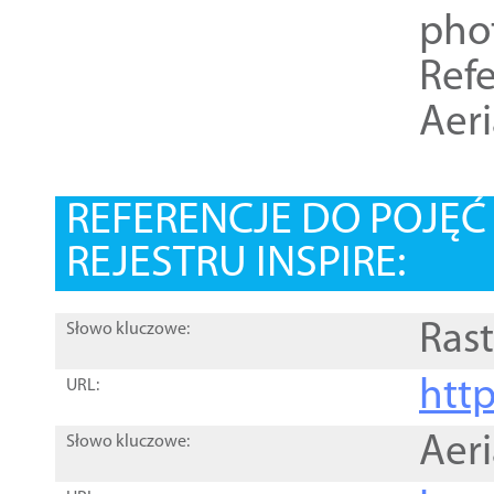
pho
Refe
Aer
REFERENCJE DO POJĘ
REJESTRU INSPIRE:
Rast
Słowo kluczowe:
htt
URL:
Aer
Słowo kluczowe: