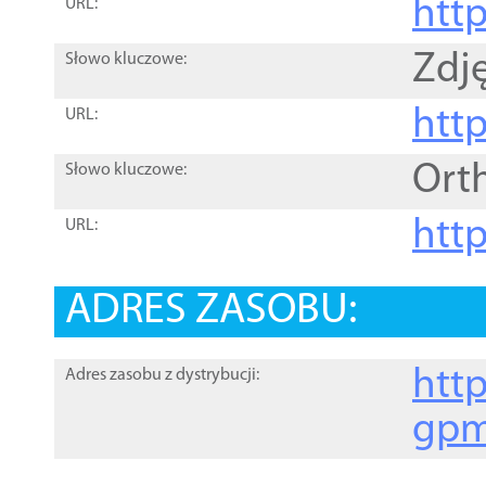
htt
URL:
Zdję
Słowo kluczowe:
htt
URL:
Ort
Słowo kluczowe:
http
URL:
ADRES ZASOBU:
http
Adres zasobu z dystrybucji:
gpm