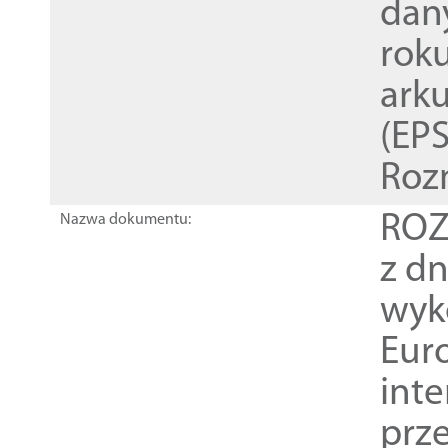
dan
rok
ark
(EPS
Roz
ROZ
Nazwa dokumentu:
z dn
wyk
Euro
inte
prz