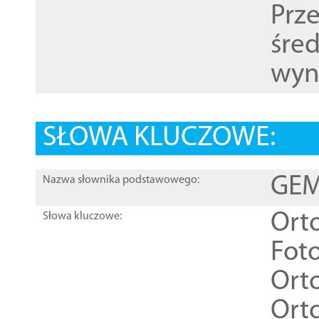
Prz
śre
wyn
SŁOWA KLUCZOWE:
GEME
Nazwa słownika podstawowego:
Ort
Słowa kluczowe:
Foto
Ort
Ort