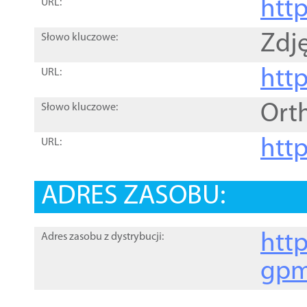
htt
URL:
Zdję
Słowo kluczowe:
htt
URL:
Ort
Słowo kluczowe:
http
URL:
ADRES ZASOBU:
http
Adres zasobu z dystrybucji:
gpm