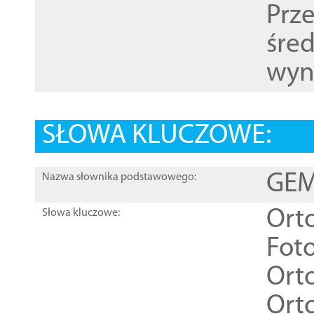
Prz
śre
wyn
SŁOWA KLUCZOWE:
GEME
Nazwa słownika podstawowego:
Ort
Słowa kluczowe:
Foto
Ort
Ort