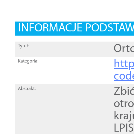
INFORMACJE PODSTA
Orto
Tytuł:
http
Kategoria:
cod
Zbi
Abstrakt:
otr
kra
LPI