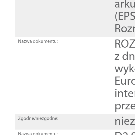
ark
(EPS
Roz
ROZ
Nazwa dokumentu:
z dn
wyk
Euro
inte
prz
nie
Zgodne/niezgodne:
Nazwa dokumentu: