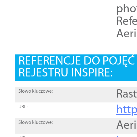
pho
Refe
Aer
REFERENCJE DO POJĘ
REJESTRU INSPIRE:
Rast
Słowo kluczowe:
htt
URL:
Aer
Słowo kluczowe: