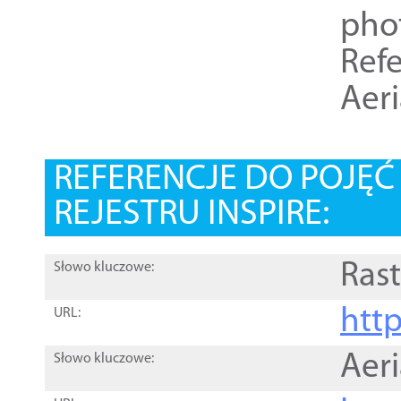
pho
Refe
Aer
REFERENCJE DO POJĘ
REJESTRU INSPIRE:
Rast
Słowo kluczowe:
htt
URL:
Aer
Słowo kluczowe: