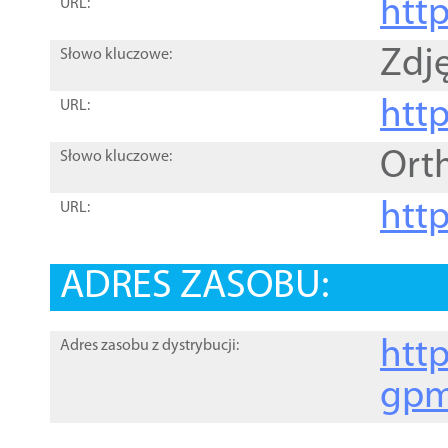
htt
URL:
Zdję
Słowo kluczowe:
htt
URL:
Ort
Słowo kluczowe:
http
URL:
ADRES ZASOBU:
http
Adres zasobu z dystrybucji:
gpm