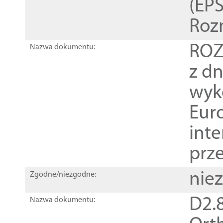
(EPS
Roz
ROZ
Nazwa dokumentu:
z dn
wyk
Euro
inte
prz
nie
Zgodne/niezgodne:
D2.8
Nazwa dokumentu: