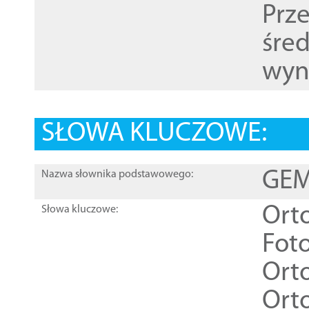
Prz
śre
wyn
SŁOWA KLUCZOWE:
GEME
Nazwa słownika podstawowego:
Ort
Słowa kluczowe:
Foto
Ort
Ort