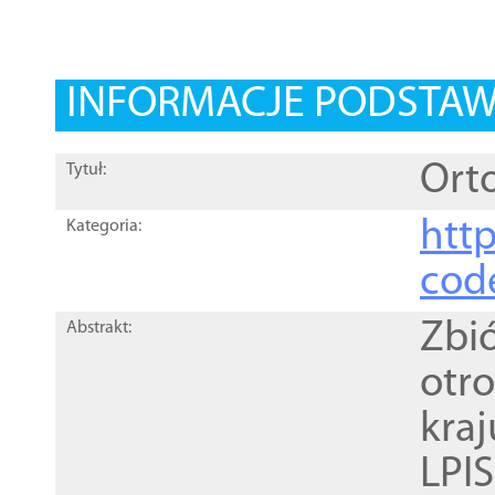
INFORMACJE PODSTA
Orto
Tytuł:
http
Kategoria:
cod
Zbi
Abstrakt:
otr
kra
LPI