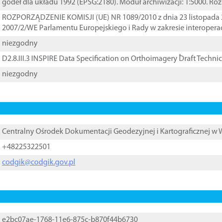
godeł dla układu 1992 (EPSG:2180). Moduł archiwizacji: 1:5000. Ro
ROZPORZĄDZENIE KOMISJI (UE) NR 1089/2010 z dnia 23 listopada 
2007/2/WE Parlamentu Europejskiego i Rady w zakresie interopera
niezgodny
D2.8.III.3 INSPIRE Data Specification on Orthoimagery ֠Draft Techni
niezgodny
Centralny Ośrodek Dokumentacji Geodezyjnej i Kartograficznej w
+48225322501
codgik@codgik.gov.pl
e2bc07ae-1768-11e6-875c-b870f44b6730