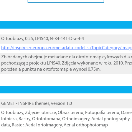
Ortoobrazy, 0.25, LPIS40, N-34-141-D-a-4-4
http://inspire.ec.europa.eu/metadata-codelist/TopicCategory/im
Zbiór danych obejmuje metadane dla otrofotomap cyfrowych dla o
pochodzącą z projektu LPIS40. Zdjęcia wykonane w roku 2010. Prz
położenia punktu na ortofotomapie wynosi 0.75m.
GEMET - INSPIRE themes, version 1.0
Ortoobrazy
,
Zdjęcie lotnicze
,
Obraz terenu
,
Fotografia terenu
,
Dane 
lotnicza
,
Rastry
,
Ortofotomapa
,
Orthoimagery
,
Aerial photography
,
data
,
Raster
,
Aerial ortoimagery
,
Aerial orthophotomap