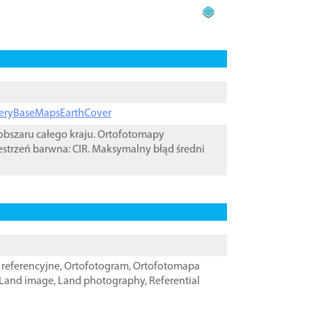
ageryBaseMapsEarthCover
bszaru całego kraju. Ortofotomapy
estrzeń barwna: CIR. Maksymalny błąd średni
referencyjne
,
Ortofotogram
,
Ortofotomapa
Land image
,
Land photography
,
Referential