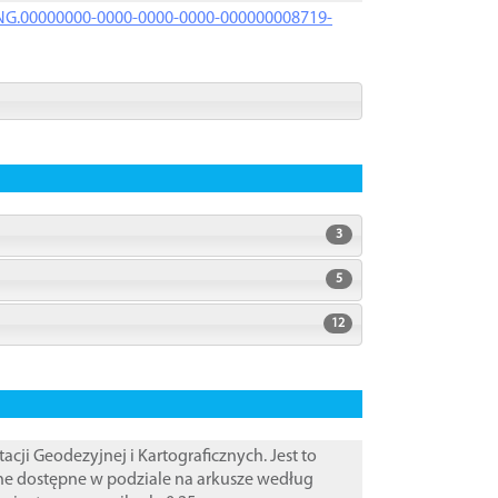
PRNG.00000000-0000-0000-0000-000000008719-
3
5
12
i Geodezyjnej i Kartograficznych. Jest to
ane dostępne w podziale na arkusze według