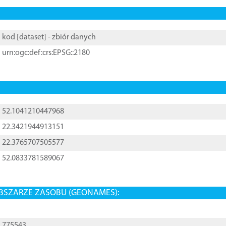
kod [
dataset
] - zbiór danych
urn:ogc:def:crs:EPSG::2180
52.1041210447968
22.3421944913151
22.3765707505577
52.0833781589067
BSZARZE ZASOBU (GEONAMES):
775543