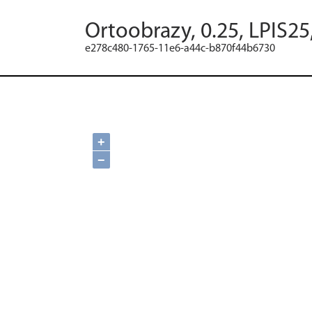
Ortoobrazy, 0.25, LPIS25
e278c480-1765-11e6-a44c-b870f44b6730
+
−