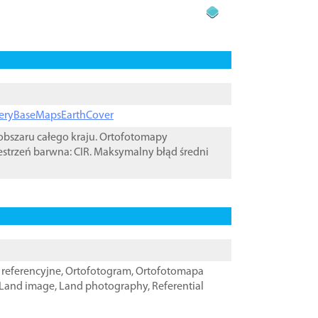
ageryBaseMapsEarthCover
bszaru całego kraju. Ortofotomapy
estrzeń barwna: CIR. Maksymalny błąd średni
referencyjne
,
Ortofotogram
,
Ortofotomapa
Land image
,
Land photography
,
Referential