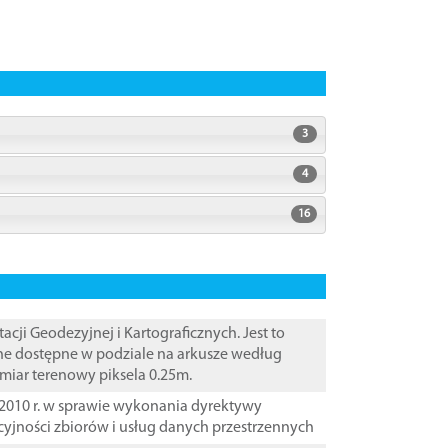
3
4
16
i Geodezyjnej i Kartograficznych. Jest to
ane dostępne w podziale na arkusze według
zmiar terenowy piksela 0.25m.
2010 r. w sprawie wykonania dyrektywy
cyjności zbiorów i usług danych przestrzennych