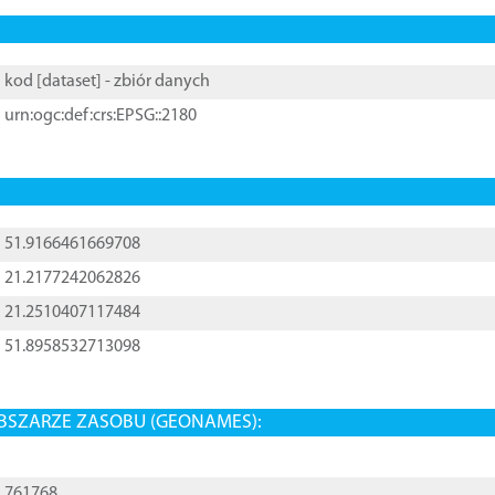
kod [
dataset
] - zbiór danych
urn:ogc:def:crs:EPSG::2180
51.9166461669708
21.2177242062826
21.2510407117484
51.8958532713098
BSZARZE ZASOBU (GEONAMES):
761768