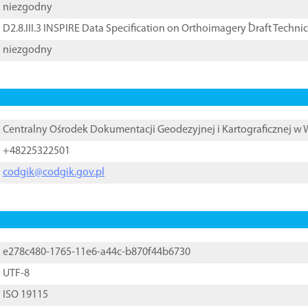
niezgodny
D2.8.III.3 INSPIRE Data Specification on Orthoimagery ֠Draft Techni
niezgodny
Centralny Ośrodek Dokumentacji Geodezyjnej i Kartograficznej w
+48225322501
codgik@codgik.gov.pl
e278c480-1765-11e6-a44c-b870f44b6730
UTF-8
ISO 19115