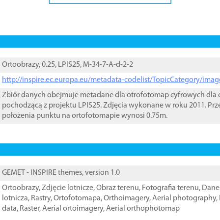
Ortoobrazy, 0.25, LPIS25, M-34-7-A-d-2-2
http://inspire.ec.europa.eu/metadata-codelist/TopicCategory/im
Zbiór danych obejmuje metadane dla otrofotomap cyfrowych dla o
pochodzącą z projektu LPIS25. Zdjęcia wykonane w roku 2011. Prz
położenia punktu na ortofotomapie wynosi 0.75m.
GEMET - INSPIRE themes, version 1.0
Ortoobrazy
,
Zdjęcie lotnicze
,
Obraz terenu
,
Fotografia terenu
,
Dane 
lotnicza
,
Rastry
,
Ortofotomapa
,
Orthoimagery
,
Aerial photography
,
data
,
Raster
,
Aerial ortoimagery
,
Aerial orthophotomap