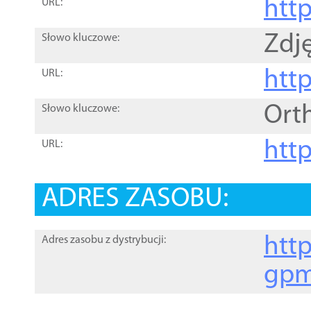
htt
URL:
Zdję
Słowo kluczowe:
htt
URL:
Ort
Słowo kluczowe:
http
URL:
ADRES ZASOBU:
http
Adres zasobu z dystrybucji:
gpm