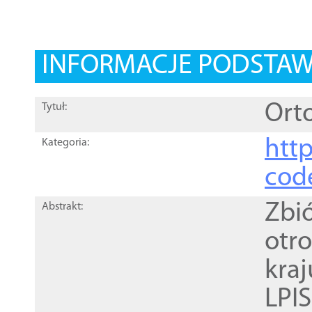
INFORMACJE PODSTA
Orto
Tytuł:
http
Kategoria:
cod
Zbi
Abstrakt:
otr
kra
LPI