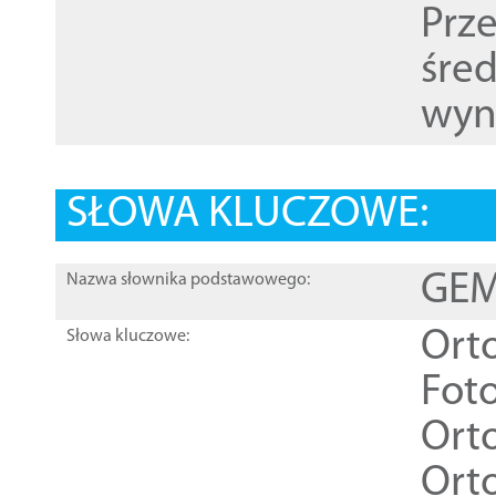
Prz
śre
wyn
SŁOWA KLUCZOWE:
GEME
Nazwa słownika podstawowego:
Ort
Słowa kluczowe:
Foto
Ort
Ort