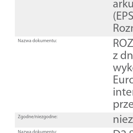
ark
(EPS
Roz
ROZ
Nazwa dokumentu:
z dn
wyk
Euro
inte
prz
nie
Zgodne/niezgodne:
Nazwa dokumentu: