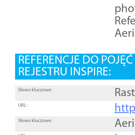
pho
Refe
Aer
REFERENCJE DO POJĘ
REJESTRU INSPIRE:
Rast
Słowo kluczowe:
htt
URL:
Aer
Słowo kluczowe: