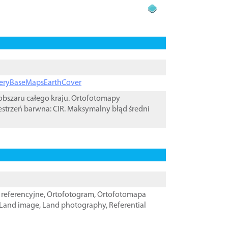
ageryBaseMapsEarthCover
bszaru całego kraju. Ortofotomapy
estrzeń barwna: CIR. Maksymalny błąd średni
referencyjne
,
Ortofotogram
,
Ortofotomapa
Land image
,
Land photography
,
Referential