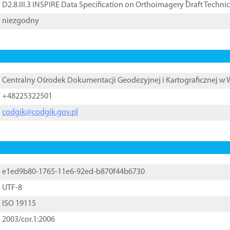
D2.8.III.3 INSPIRE Data Specification on Orthoimagery ֠Draft Techni
niezgodny
Centralny Ośrodek Dokumentacji Geodezyjnej i Kartograficznej w
+48225322501
codgik@codgik.gov.pl
e1ed9b80-1765-11e6-92ed-b870f44b6730
UTF-8
ISO 19115
2003/cor.1:2006