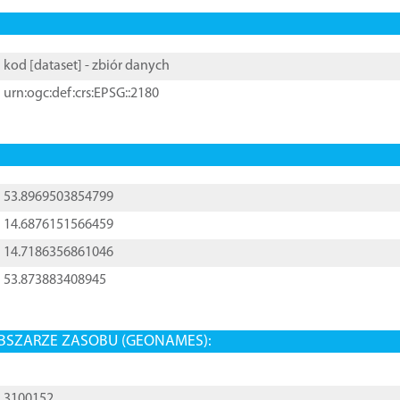
kod [
dataset
] - zbiór danych
urn:ogc:def:crs:EPSG::2180
53.8969503854799
14.6876151566459
14.7186356861046
53.873883408945
BSZARZE ZASOBU (GEONAMES):
3100152