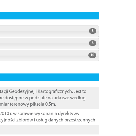
3
3
10
i Geodezyjnej i Kartograficznych. Jest to
ane dostępne w podziale na arkusze według
zmiar terenowy piksela 0.5m.
2010 r. w sprawie wykonania dyrektywy
cyjności zbiorów i usług danych przestrzennych