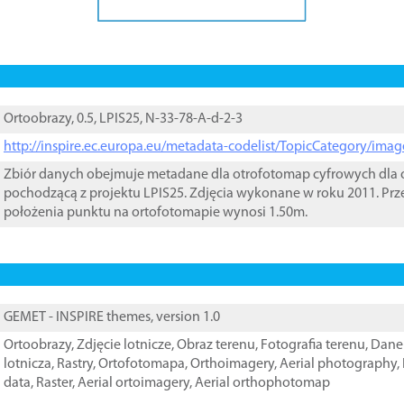
Ortoobrazy, 0.5, LPIS25, N-33-78-A-d-2-3
http://inspire.ec.europa.eu/metadata-codelist/TopicCategory/im
Zbiór danych obejmuje metadane dla otrofotomap cyfrowych dla o
pochodzącą z projektu LPIS25. Zdjęcia wykonane w roku 2011. Prz
położenia punktu na ortofotomapie wynosi 1.50m.
GEMET - INSPIRE themes, version 1.0
Ortoobrazy
,
Zdjęcie lotnicze
,
Obraz terenu
,
Fotografia terenu
,
Dane 
lotnicza
,
Rastry
,
Ortofotomapa
,
Orthoimagery
,
Aerial photography
,
data
,
Raster
,
Aerial ortoimagery
,
Aerial orthophotomap