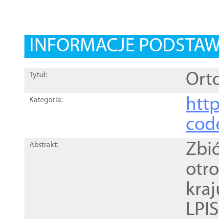
INFORMACJE PODSTA
Orto
Tytuł:
http
Kategoria:
cod
Zbi
Abstrakt:
otr
kra
LPI