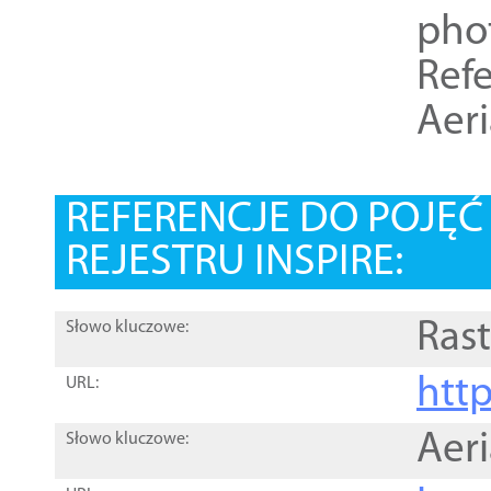
pho
Refe
Aer
REFERENCJE DO POJĘ
REJESTRU INSPIRE:
Rast
Słowo kluczowe:
htt
URL:
Aer
Słowo kluczowe: