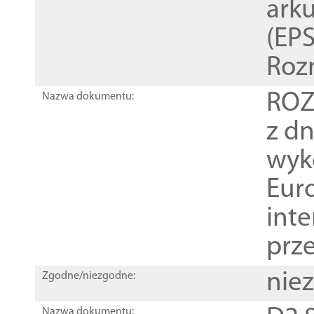
ark
(EPS
Roz
ROZ
Nazwa dokumentu:
z dn
wyk
Euro
inte
prz
nie
Zgodne/niezgodne:
Nazwa dokumentu: