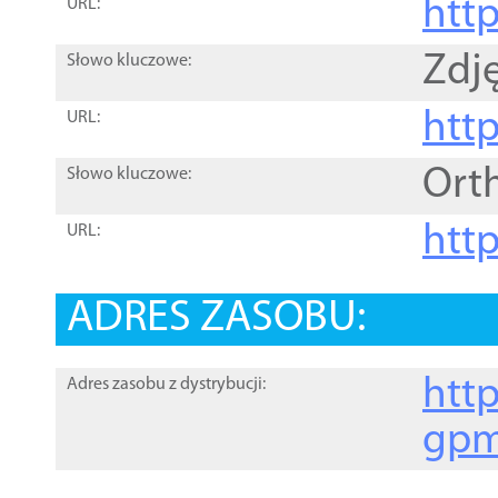
htt
URL:
Zdję
Słowo kluczowe:
htt
URL:
Ort
Słowo kluczowe:
http
URL:
ADRES ZASOBU:
http
Adres zasobu z dystrybucji:
gpm