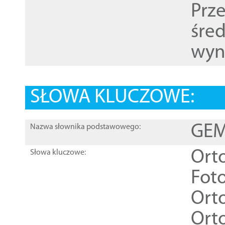
Prz
śre
wyn
SŁOWA KLUCZOWE:
GEME
Nazwa słownika podstawowego:
Ort
Słowa kluczowe:
Foto
Ort
Ort