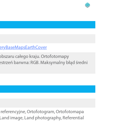
ageryBaseMapsEarthCover
bszaru całego kraju. Ortofotomapy
estrzeń barwna: RGB. Maksymalny błąd średni
referencyjne
,
Ortofotogram
,
Ortofotomapa
Land image
,
Land photography
,
Referential