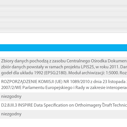
Zbiory danych pochodzą z zasobu Centralnego Ośrodka Dokumentacj
zbiór danych powstały w ramach projektu LPIS25, w roku 2011. D
godeł dla układu 1992 (EPSG:2180). Moduł archiwizacji: 1:5000. Ro
ROZPORZĄDZENIE KOMISJI (UE) NR 1089/2010 z dnia 23 listopada 
2007/2/WE Parlamentu Europejskiego i Rady w zakresie interopera
niezgodny
D2.8.III.3 INSPIRE Data Specification on Orthoimagery ֠Draft Techni
niezgodny