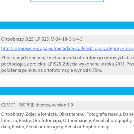
Ortoobrazy, 0.25, LPIS25, M-34-18-C-c-4-3
http://inspire.ec.europa.eu/metadata-codelist/TopicCategory/im
Zbiór danych obejmuje metadane dla otrofotomap cyfrowych dla o
pochodzącą z projektu LPIS25. Zdjęcia wykonane w roku 2011. Prz
położenia punktu na ortofotomapie wynosi 0.75m.
GEMET - INSPIRE themes, version 1.0
Ortoobrazy
,
Zdjęcie lotnicze
,
Obraz terenu
,
Fotografia terenu
,
Dane 
lotnicza
,
Rastry
,
Ortofotomapa
,
Orthoimagery
,
Aerial photography
,
data
,
Raster
,
Aerial ortoimagery
,
Aerial orthophotomap