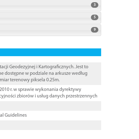
3
5
9
i Geodezyjnej i Kartograficznych. Jest to
ane dostępne w podziale na arkusze według
zmiar terenowy piksela 0.25m.
2010 r. w sprawie wykonania dyrektywy
cyjności zbiorów i usług danych przestrzennych
cal Guidelines