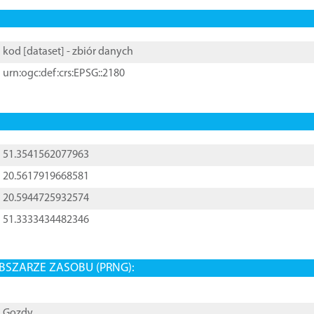
kod [
dataset
] - zbiór danych
urn:ogc:def:crs:EPSG::2180
51.3541562077963
20.5617919668581
20.5944725932574
51.3333434482346
BSZARZE ZASOBU (PRNG):
Gozdy