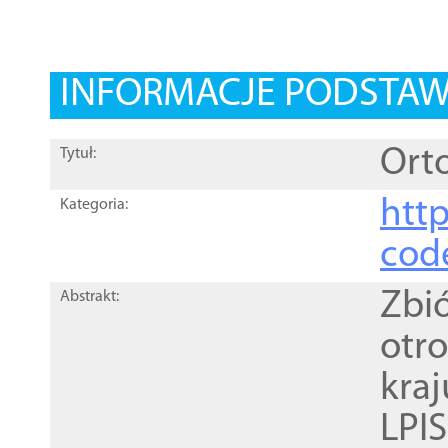
INFORMACJE PODSTA
Orto
Tytuł:
http
Kategoria:
cod
Zbi
Abstrakt:
otr
kra
LPI