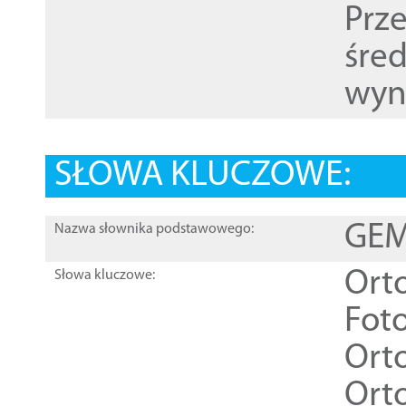
Prz
śre
wyn
SŁOWA KLUCZOWE:
GEME
Nazwa słownika podstawowego:
Ort
Słowa kluczowe:
Foto
Ort
Ort