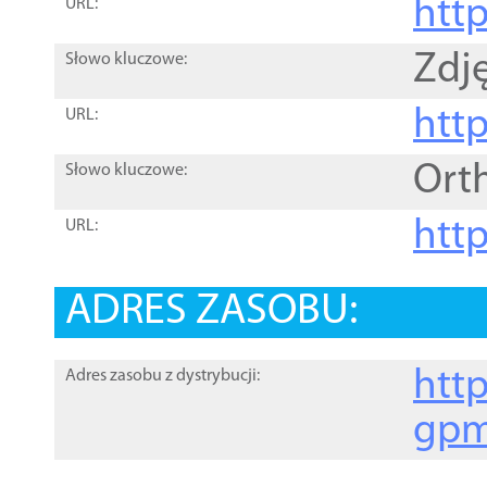
htt
URL:
Zdję
Słowo kluczowe:
htt
URL:
Ort
Słowo kluczowe:
http
URL:
ADRES ZASOBU:
http
Adres zasobu z dystrybucji:
gpm