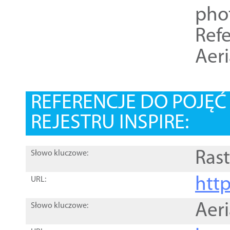
pho
Refe
Aer
REFERENCJE DO POJĘ
REJESTRU INSPIRE:
Rast
Słowo kluczowe:
htt
URL:
Aer
Słowo kluczowe: