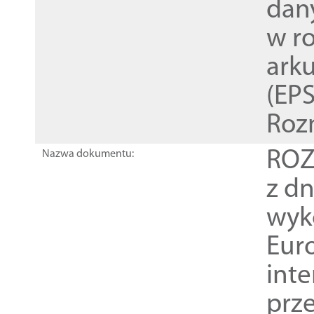
dan
w r
ark
(EPS
Roz
ROZ
Nazwa dokumentu:
z dn
wyk
Euro
inte
prz