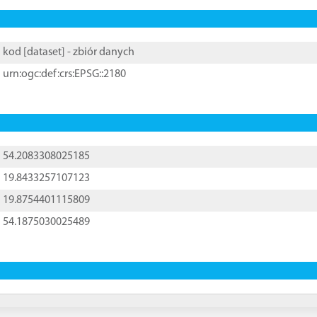
kod [
dataset
] - zbiór danych
urn:ogc:def:crs:EPSG::2180
54.2083308025185
19.8433257107123
19.8754401115809
54.1875030025489