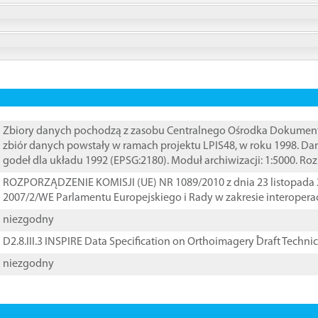
Zbiory danych pochodzą z zasobu Centralnego Ośrodka Dokumentacj
zbiór danych powstały w ramach projektu LPIS48, w roku 1998. D
godeł dla układu 1992 (EPSG:2180). Moduł archiwizacji: 1:5000. Ro
ROZPORZĄDZENIE KOMISJI (UE) NR 1089/2010 z dnia 23 listopada 
2007/2/WE Parlamentu Europejskiego i Rady w zakresie interopera
niezgodny
D2.8.III.3 INSPIRE Data Specification on Orthoimagery ֠Draft Techni
niezgodny