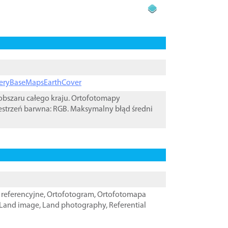
ageryBaseMapsEarthCover
bszaru całego kraju. Ortofotomapy
estrzeń barwna: RGB. Maksymalny błąd średni
referencyjne
,
Ortofotogram
,
Ortofotomapa
Land image
,
Land photography
,
Referential