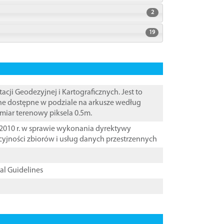
2
19
i Geodezyjnej i Kartograficznych. Jest to
ane dostępne w podziale na arkusze według
zmiar terenowy piksela 0.5m.
2010 r. w sprawie wykonania dyrektywy
cyjności zbiorów i usług danych przestrzennych
cal Guidelines