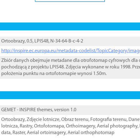
Ortoobrazy, 0.5, LPIS48, N-34-64-B-c-4-2
http://inspire.ec.europa.eu/metadata-codelist/TopicCategory/im
Zbiór danych obejmuje metadane dla otrofotomap cyfrowych dla o
pochodzącą z projektu LPIS48. Zdjęcia wykonane w roku 1998. Prz
położenia punktu na ortofotomapie wynosi 1.50m.
GEMET - INSPIRE themes, version 1.0
Ortoobrazy
,
Zdjęcie lotnicze
,
Obraz terenu
,
Fotografia terenu
,
Dane 
lotnicza
,
Rastry
,
Ortofotomapa
,
Orthoimagery
,
Aerial photography
,
data
,
Raster
,
Aerial ortoimagery
,
Aerial orthophotomap