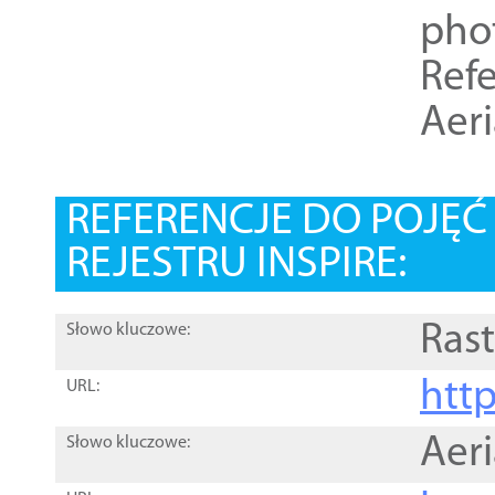
pho
Refe
Aer
REFERENCJE DO POJĘ
REJESTRU INSPIRE:
Rast
Słowo kluczowe:
htt
URL:
Aer
Słowo kluczowe: