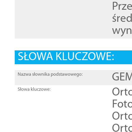
Prz
śre
wyn
SŁOWA KLUCZOWE:
GEME
Nazwa słownika podstawowego:
Ort
Słowa kluczowe:
Foto
Ort
Ort