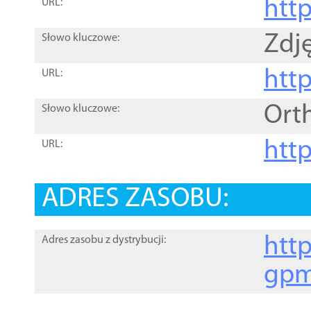
htt
URL:
Zdję
Słowo kluczowe:
htt
URL:
Ort
Słowo kluczowe:
http
URL:
ADRES ZASOBU:
http
Adres zasobu z dystrybucji:
gpm