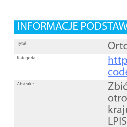
INFORMACJE PODSTA
Orto
Tytuł:
http
Kategoria:
cod
Zbi
Abstrakt:
otr
kra
LPI