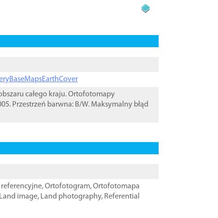
ageryBaseMapsEarthCover
bszaru całego kraju. Ortofotomapy
05. Przestrzeń barwna: B/W. Maksymalny błąd
referencyjne
,
Ortofotogram
,
Ortofotomapa
Land image
,
Land photography
,
Referential