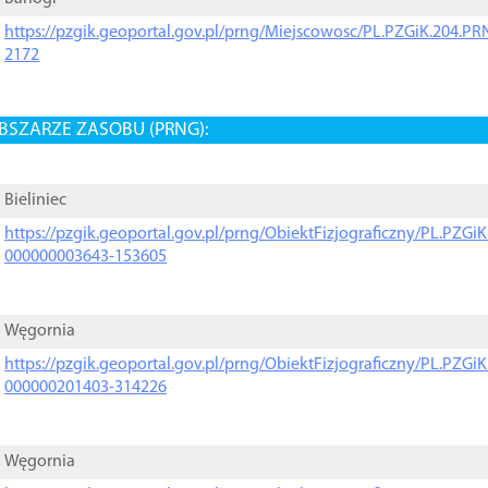
https://pzgik.geoportal.gov.pl/prng/Miejscowosc/PL.PZGiK.204.
2172
BSZARZE ZASOBU (PRNG):
Bieliniec
https://pzgik.geoportal.gov.pl/prng/ObiektFizjograficzny/PL.PZG
000000003643-153605
Węgornia
https://pzgik.geoportal.gov.pl/prng/ObiektFizjograficzny/PL.PZG
000000201403-314226
Węgornia