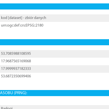
kod [
dataset
] - zbiór danych
urn:ogc:def:crs:EPSG::2180
53.7085988108595
17.9687565169068
17.9999937182333
53.6872350699406
ASOBU (PRNG):
Barłogi