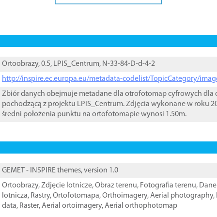
Ortoobrazy, 0.5, LPIS_Centrum, N-33-84-D-d-4-2
http://inspire.ec.europa.eu/metadata-codelist/TopicCategory/im
Zbiór danych obejmuje metadane dla otrofotomap cyfrowych dla o
pochodzącą z projektu LPIS_Centrum. Zdjęcia wykonane w roku 20
średni położenia punktu na ortofotomapie wynosi 1.50m.
GEMET - INSPIRE themes, version 1.0
Ortoobrazy
,
Zdjęcie lotnicze
,
Obraz terenu
,
Fotografia terenu
,
Dane 
lotnicza
,
Rastry
,
Ortofotomapa
,
Orthoimagery
,
Aerial photography
,
data
,
Raster
,
Aerial ortoimagery
,
Aerial orthophotomap