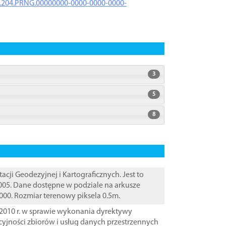
iK.204.PRNG.00000000-0000-0000-0000-
3
5
8
i Geodezyjnej i Kartograficznych. Jest to
005. Dane dostępne w podziale na arkusze
000. Rozmiar terenowy piksela 0.5m.
2010 r. w sprawie wykonania dyrektywy
cyjności zbiorów i usług danych przestrzennych