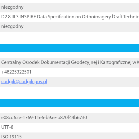
niezgodny
D2.8.III.3 INSPIRE Data Specification on Orthoimagery ֠Draft Techni
niezgodny
Centralny Ośrodek Dokumentacji Geodezyjnej i Kartograficznej w
+48225322501
codgik@codgik.gov.pl
e08cd62e-1769-11e6-b9ae-b870f44b6730
UTF-8
ISO 19115