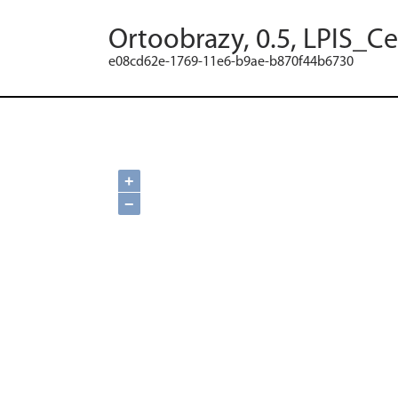
Ortoobrazy, 0.5, LPIS_C
e08cd62e-1769-11e6-b9ae-b870f44b6730
+
−