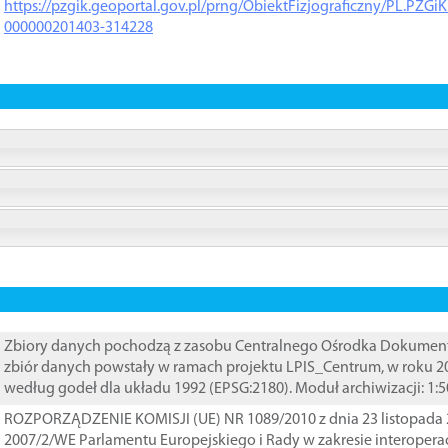
https://pzgik.geoportal.gov.pl/prng/ObiektFizjograficzny/PL.PZG
000000201403-314228
Zbiory danych pochodzą z zasobu Centralnego Ośrodka Dokumentacj
zbiór danych powstały w ramach projektu LPIS_Centrum, w roku 2
według godeł dla układu 1992 (EPSG:2180). Moduł archiwizacji: 1:5
ROZPORZĄDZENIE KOMISJI (UE) NR 1089/2010 z dnia 23 listopada 
2007/2/WE Parlamentu Europejskiego i Rady w zakresie interopera