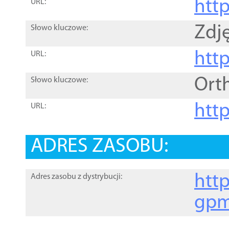
htt
URL:
Zdję
Słowo kluczowe:
htt
URL:
Ort
Słowo kluczowe:
http
URL:
ADRES ZASOBU:
http
Adres zasobu z dystrybucji:
gpm