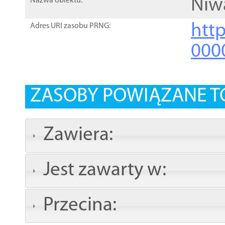
Niw
Nazwa obiektu:
http
Adres URI zasobu PRNG:
000
ZASOBY POWIĄZANE T
Zawiera:
Jest zawarty w:
Przecina: