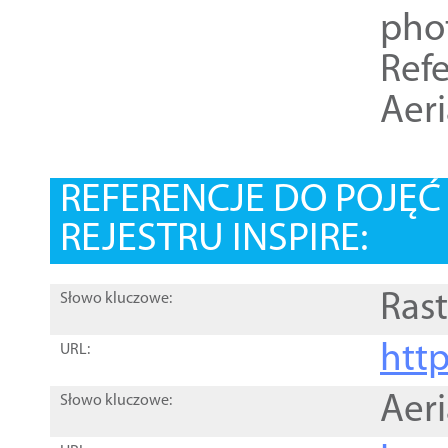
pho
Refe
Aer
REFERENCJE DO POJĘ
REJESTRU INSPIRE:
Rast
Słowo kluczowe:
htt
URL:
Aer
Słowo kluczowe: