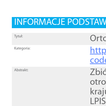
INFORMACJE PODSTA
Orto
Tytuł:
http
Kategoria:
cod
Zbi
Abstrakt:
otr
kra
LPI