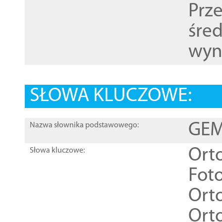
Prz
śre
wyn
SŁOWA KLUCZOWE:
GEME
Nazwa słownika podstawowego:
Ort
Słowa kluczowe:
Foto
Ort
Ort