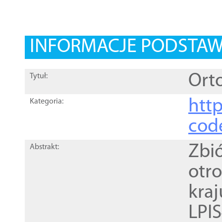
INFORMACJE PODSTA
Orto
Tytuł:
http
Kategoria:
cod
Zbi
Abstrakt:
otr
kra
LPI