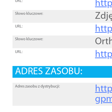
htt
URL:
Zdję
Słowo kluczowe:
htt
URL:
Ort
Słowo kluczowe:
http
URL:
ADRES ZASOBU:
http
Adres zasobu z dystrybucji:
gpm