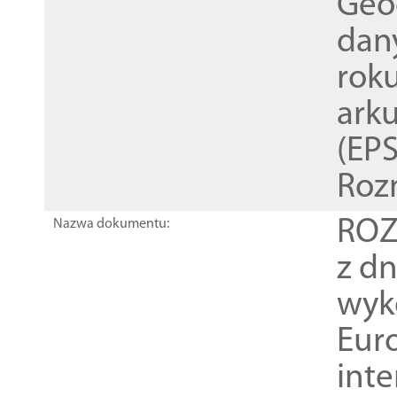
Geod
dan
rok
ark
(EPS
Roz
ROZ
Nazwa dokumentu:
z dn
wyk
Euro
inte