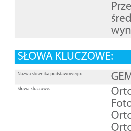
Prz
śre
wyn
SŁOWA KLUCZOWE:
GEME
Nazwa słownika podstawowego:
Ort
Słowa kluczowe:
Foto
Ort
Ort