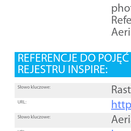
pho
Refe
Aer
REFERENCJE DO POJĘ
REJESTRU INSPIRE:
Rast
Słowo kluczowe:
htt
URL:
Aer
Słowo kluczowe: