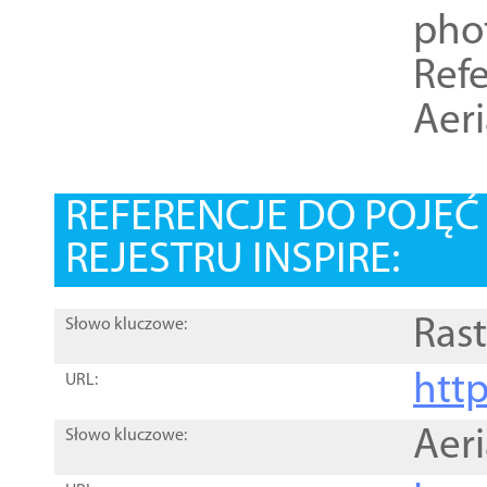
pho
Refe
Aer
REFERENCJE DO POJĘ
REJESTRU INSPIRE:
Rast
Słowo kluczowe:
htt
URL:
Aer
Słowo kluczowe: