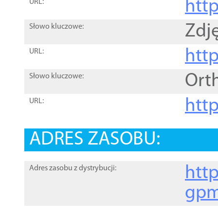
htt
URL:
Zdję
Słowo kluczowe:
htt
URL:
Ort
Słowo kluczowe:
http
URL:
ADRES ZASOBU:
http
Adres zasobu z dystrybucji:
gpm