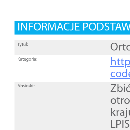
INFORMACJE PODSTA
Orto
Tytuł:
http
Kategoria:
cod
Zbi
Abstrakt:
otr
kra
LPI