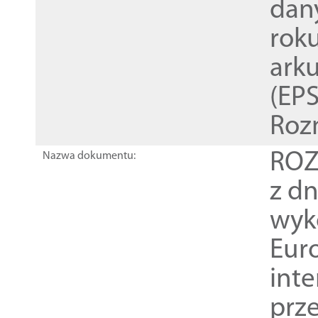
dan
rok
ark
(EPS
Roz
ROZ
Nazwa dokumentu:
z dn
wyk
Euro
inte
prz