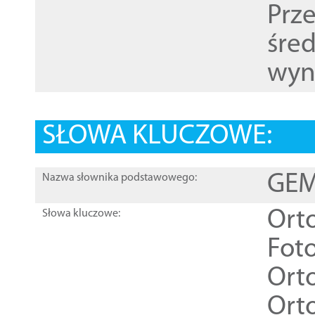
Prz
śre
wyn
SŁOWA KLUCZOWE:
GEME
Nazwa słownika podstawowego:
Ort
Słowa kluczowe:
Foto
Ort
Ort