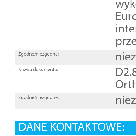
wyk
Euro
inte
prz
nie
Zgodne/niezgodne:
D2.8
Nazwa dokumentu:
Orth
nie
Zgodne/niezgodne:
DANE KONTAKTOWE: