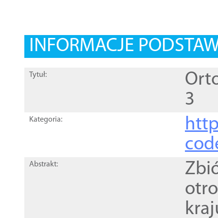
INFORMACJE PODSTA
Orto
Tytuł:
3
http
Kategoria:
cod
Zbi
Abstrakt:
otr
kra