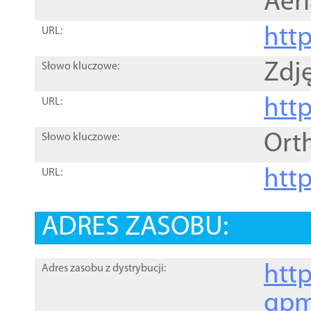
Aer
htt
URL:
Zdję
Słowo kluczowe:
htt
URL:
Ort
Słowo kluczowe:
http
URL:
ADRES ZASOBU:
http
Adres zasobu z dystrybucji:
gpm