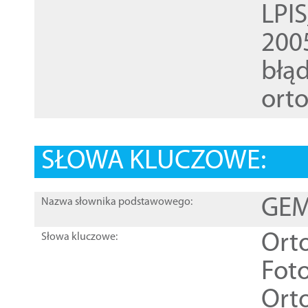
LPI
200
błąd
ort
SŁOWA KLUCZOWE:
GEME
Nazwa słownika podstawowego:
Ort
Słowa kluczowe:
Foto
Ort