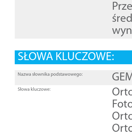
Prz
śre
wyn
SŁOWA KLUCZOWE:
GEME
Nazwa słownika podstawowego:
Ort
Słowa kluczowe:
Foto
Ort
Ort