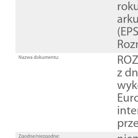
rok
ark
(EPS
Roz
ROZ
Nazwa dokumentu:
z dn
wyk
Euro
inte
prz
Zgodne/niezgodne: