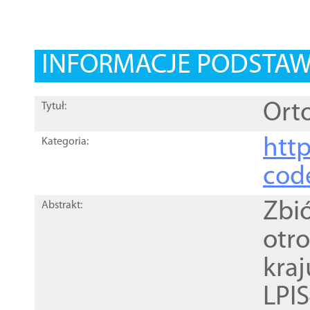
INFORMACJE PODSTA
Orto
Tytuł:
http
Kategoria:
cod
Zbi
Abstrakt:
otr
kra
LPI