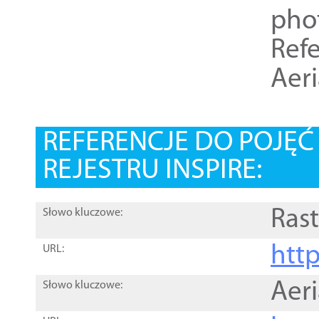
pho
Refe
Aer
REFERENCJE DO POJĘ
REJESTRU INSPIRE:
Rast
Słowo kluczowe:
htt
URL:
Aer
Słowo kluczowe: