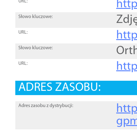
htt
URL:
Zdję
Słowo kluczowe:
htt
URL:
Ort
Słowo kluczowe:
http
URL:
ADRES ZASOBU:
http
Adres zasobu z dystrybucji:
gpm