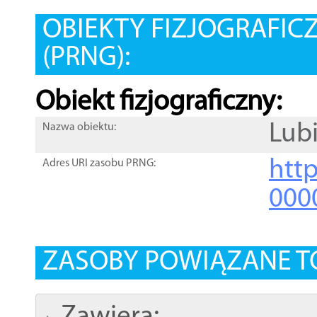
OBIEKTY FIZJOGRAFIC
(PRNG):
Obiekt fizjograficzny:
Lub
Nazwa obiektu:
http
Adres URI zasobu PRNG:
000
ZASOBY POWIĄZANE T