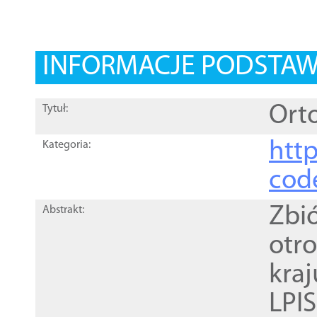
INFORMACJE PODSTA
Orto
Tytuł:
http
Kategoria:
cod
Zbi
Abstrakt:
otr
kra
LPI