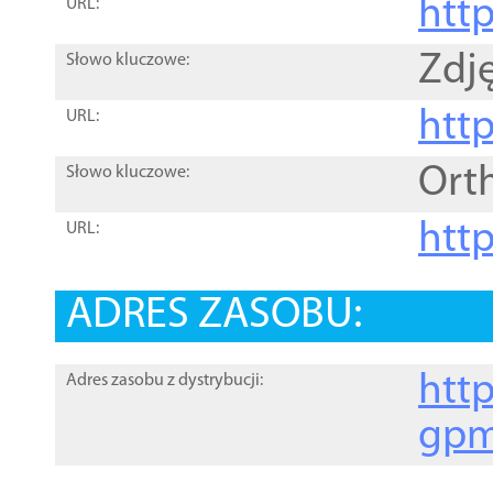
htt
URL:
Zdję
Słowo kluczowe:
htt
URL:
Ort
Słowo kluczowe:
http
URL:
ADRES ZASOBU:
http
Adres zasobu z dystrybucji:
gpm