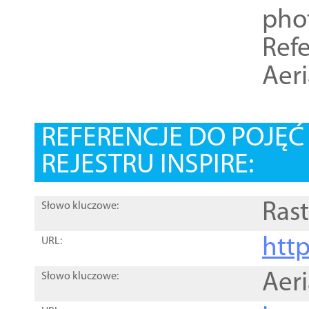
pho
Refe
Aer
REFERENCJE DO POJĘ
REJESTRU INSPIRE:
Rast
Słowo kluczowe:
htt
URL:
Aer
Słowo kluczowe: