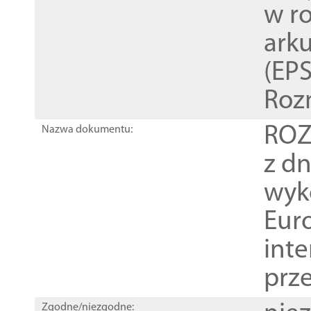
w r
ark
(EPS
Roz
ROZ
Nazwa dokumentu:
z dn
wyk
Euro
inte
prz
Zgodne/niezgodne: