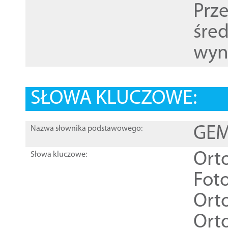
Prz
śre
wyn
SŁOWA KLUCZOWE:
GEME
Nazwa słownika podstawowego:
Ort
Słowa kluczowe:
Foto
Ort
Ort