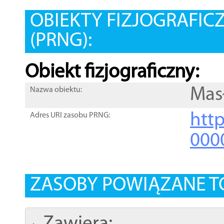
OBIEKTY FIZJOGRAFIC
(PRNG):
Obiekt fizjograficzny:
Mas
Nazwa obiektu:
http
Adres URI zasobu PRNG:
000
ZASOBY POWIĄZANE T