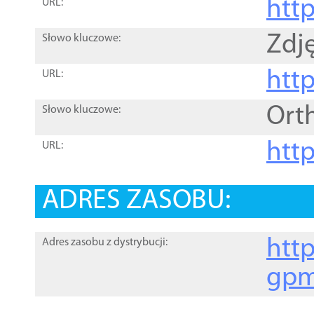
htt
URL:
Zdję
Słowo kluczowe:
htt
URL:
Ort
Słowo kluczowe:
http
URL:
ADRES ZASOBU:
http
Adres zasobu z dystrybucji:
gpm