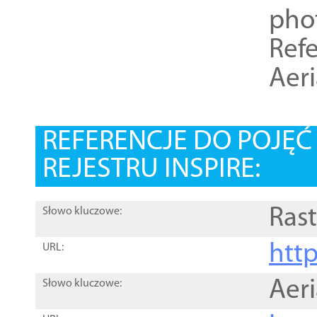
pho
Refe
Aer
REFERENCJE DO POJĘ
REJESTRU INSPIRE:
Rast
Słowo kluczowe:
htt
URL:
Aer
Słowo kluczowe: