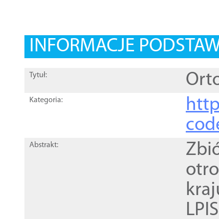
INFORMACJE PODSTA
Orto
Tytuł:
http
Kategoria:
cod
Zbi
Abstrakt:
otr
kra
LPI