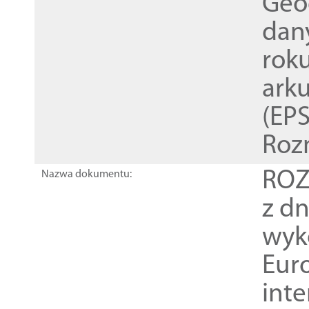
Geod
dan
rok
ark
(EPS
Roz
ROZ
Nazwa dokumentu:
z dn
wyk
Euro
inte