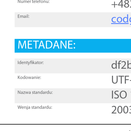
+48
Numer telefonu:
cod
Email:
METADANE:
df2
Identyfikator:
UTF
Kodowanie:
ISO
Nazwa standardu:
200
Wersja standardu: