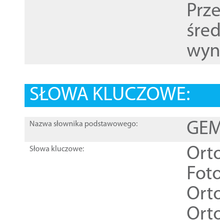
Prz
śre
wyn
SŁOWA KLUCZOWE:
GEME
Nazwa słownika podstawowego:
Ort
Słowa kluczowe:
Foto
Ort
Ort