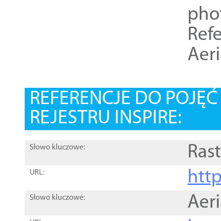
pho
Refe
Aer
REFERENCJE DO POJĘ
REJESTRU INSPIRE:
Rast
Słowo kluczowe:
htt
URL:
Aer
Słowo kluczowe: