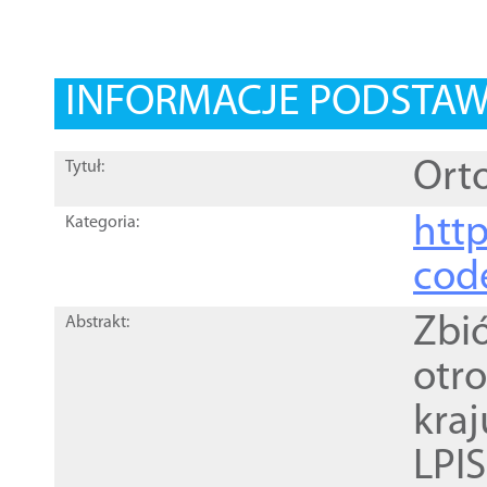
INFORMACJE PODSTA
Orto
Tytuł:
http
Kategoria:
cod
Zbi
Abstrakt:
otr
kra
LPI