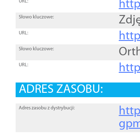
htt
URL:
Zdję
Słowo kluczowe:
htt
URL:
Ort
Słowo kluczowe:
http
URL:
ADRES ZASOBU:
http
Adres zasobu z dystrybucji:
gpm