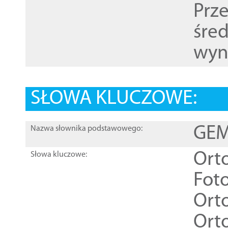
Prz
śre
wyn
SŁOWA KLUCZOWE:
GEME
Nazwa słownika podstawowego:
Ort
Słowa kluczowe:
Foto
Ort
Ort