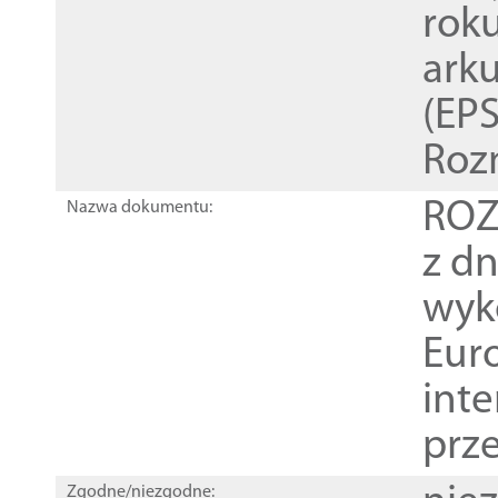
rok
ark
(EPS
Roz
ROZ
Nazwa dokumentu:
z dn
wyk
Euro
inte
prz
Zgodne/niezgodne: