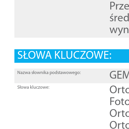
Prz
śre
wyn
SŁOWA KLUCZOWE:
GEME
Nazwa słownika podstawowego:
Ort
Słowa kluczowe:
Foto
Ort
Ort