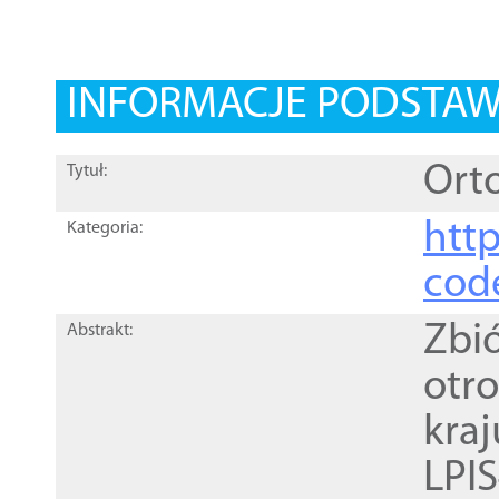
INFORMACJE PODSTA
Orto
Tytuł:
http
Kategoria:
cod
Zbi
Abstrakt:
otr
kra
LPI