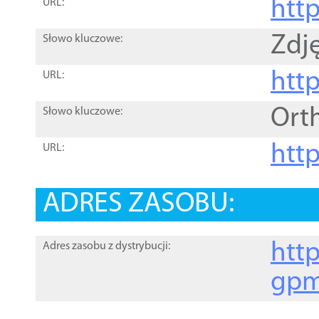
htt
URL:
Zdję
Słowo kluczowe:
htt
URL:
Ort
Słowo kluczowe:
http
URL:
ADRES ZASOBU:
http
Adres zasobu z dystrybucji:
gpm