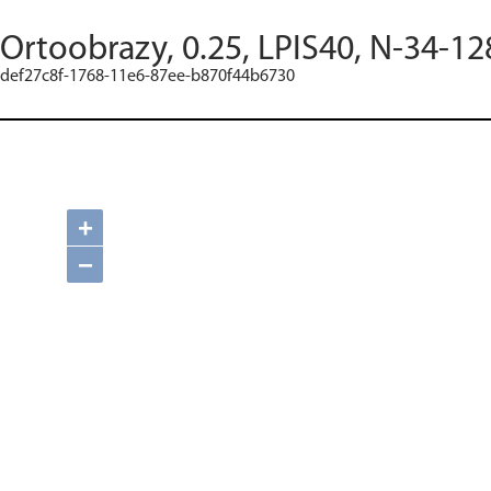
Ortoobrazy, 0.25, LPIS40, N-34-12
def27c8f-1768-11e6-87ee-b870f44b6730
+
−