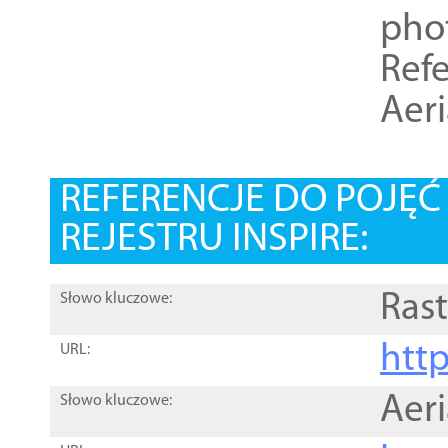
pho
Refe
Aer
REFERENCJE DO POJĘ
REJESTRU INSPIRE:
Rast
Słowo kluczowe:
htt
URL:
Aer
Słowo kluczowe: