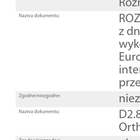
Roz
ROZ
Nazwa dokumentu:
z dn
wyk
Euro
inte
prz
nie
Zgodne/niezgodne:
D2.8
Nazwa dokumentu:
Orth