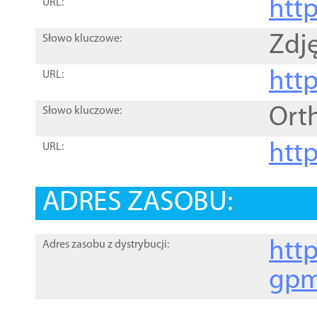
htt
URL:
Zdję
Słowo kluczowe:
htt
URL:
Ort
Słowo kluczowe:
http
URL:
ADRES ZASOBU:
http
Adres zasobu z dystrybucji:
gpm