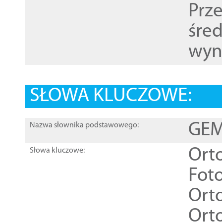
Prz
śre
wyn
SŁOWA KLUCZOWE:
GEME
Nazwa słownika podstawowego:
Ort
Słowa kluczowe:
Foto
Ort
Ort