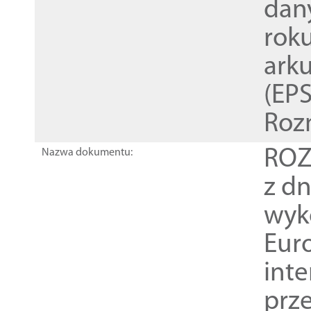
dan
rok
ark
(EPS
Roz
ROZ
Nazwa dokumentu:
z dn
wyk
Euro
inte
prz