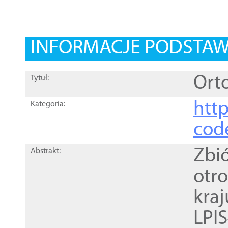
INFORMACJE PODSTA
Orto
Tytuł:
http
Kategoria:
cod
Zbi
Abstrakt:
otr
kra
LPI