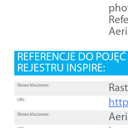
pho
Refe
Aer
REFERENCJE DO POJĘ
REJESTRU INSPIRE:
Rast
Słowo kluczowe:
htt
URL:
Aer
Słowo kluczowe: