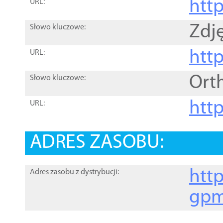
htt
URL:
Zdję
Słowo kluczowe:
htt
URL:
Ort
Słowo kluczowe:
http
URL:
ADRES ZASOBU:
http
Adres zasobu z dystrybucji:
gpm