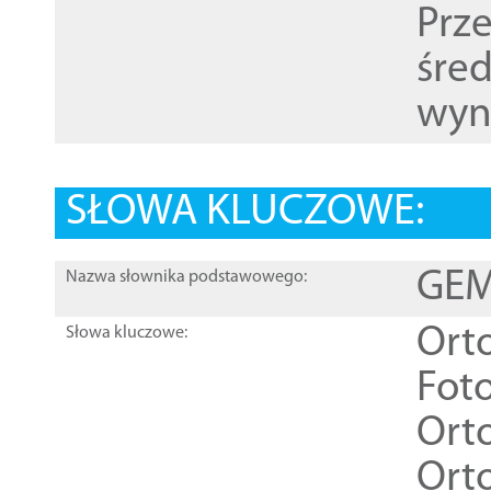
Prz
śre
wyn
SŁOWA KLUCZOWE:
GEME
Nazwa słownika podstawowego:
Ort
Słowa kluczowe:
Foto
Ort
Ort