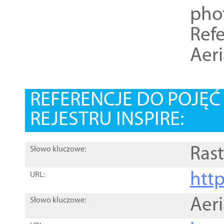
pho
Refe
Aer
REFERENCJE DO POJĘ
REJESTRU INSPIRE:
Rast
Słowo kluczowe:
htt
URL:
Aer
Słowo kluczowe: