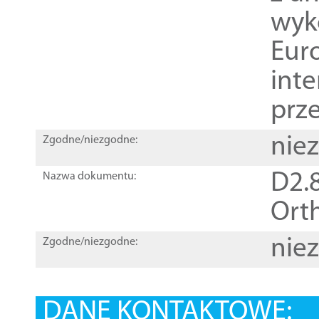
wyk
Euro
inte
prz
nie
Zgodne/niezgodne:
D2.8
Nazwa dokumentu:
Orth
nie
Zgodne/niezgodne:
DANE KONTAKTOWE: