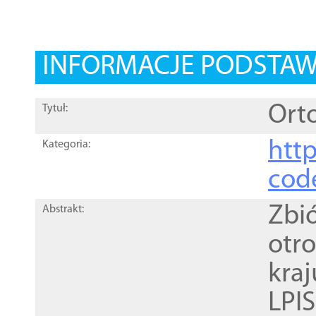
INFORMACJE PODSTA
Orto
Tytuł:
http
Kategoria:
cod
Zbi
Abstrakt:
otr
kra
LPI