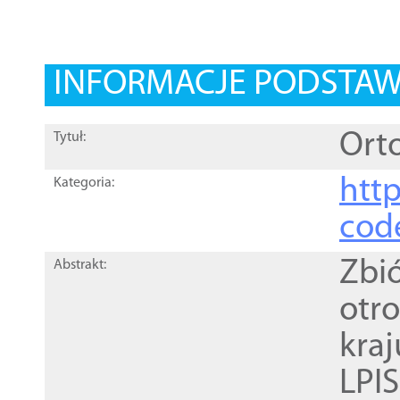
INFORMACJE PODSTA
Orto
Tytuł:
http
Kategoria:
cod
Zbi
Abstrakt:
otr
kra
LPI