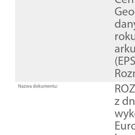
Cen
Geod
dan
rok
ark
(EPS
Roz
ROZ
Nazwa dokumentu:
z dn
wyk
Euro