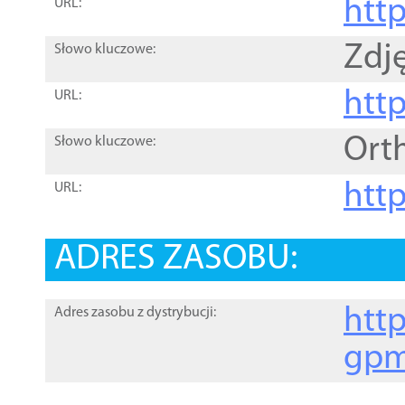
htt
URL:
Zdję
Słowo kluczowe:
htt
URL:
Ort
Słowo kluczowe:
http
URL:
ADRES ZASOBU:
http
Adres zasobu z dystrybucji:
gpm