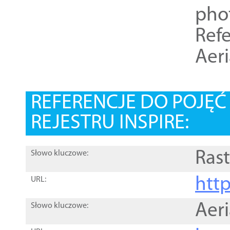
pho
Refe
Aer
REFERENCJE DO POJĘ
REJESTRU INSPIRE:
Rast
Słowo kluczowe:
htt
URL:
Aer
Słowo kluczowe: