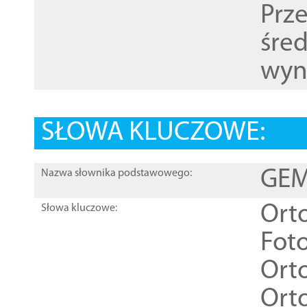
Prz
śre
wyn
SŁOWA KLUCZOWE:
GEME
Nazwa słownika podstawowego:
Ort
Słowa kluczowe:
Foto
Ort
Ort