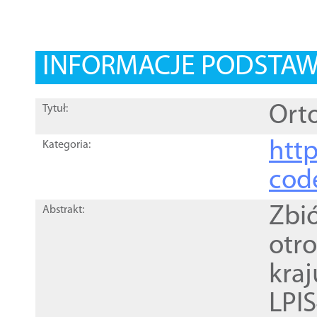
INFORMACJE PODSTA
Orto
Tytuł:
http
Kategoria:
cod
Zbi
Abstrakt:
otr
kra
LPI