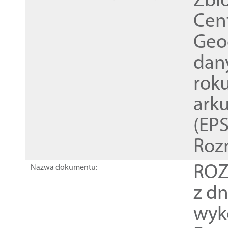
Zbi
Cen
Geod
dan
rok
ark
(EPS
Roz
ROZ
Nazwa dokumentu:
z dn
wyk