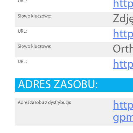
htt
URL:
Zdję
Słowo kluczowe:
htt
URL:
Ort
Słowo kluczowe:
http
URL:
ADRES ZASOBU:
http
Adres zasobu z dystrybucji:
gpm