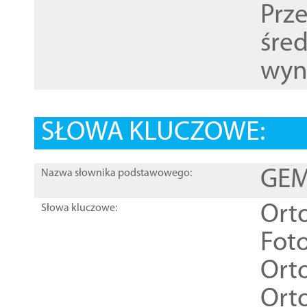
Prz
śre
wyn
SŁOWA KLUCZOWE:
GEME
Nazwa słownika podstawowego:
Ort
Słowa kluczowe:
Foto
Ort
Ort