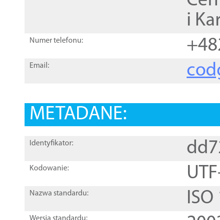
Cen
i Ka
+48
Numer telefonu:
cod
Email:
METADANE:
dd7
Identyfikator:
UTF
Kodowanie:
ISO
Nazwa standardu:
Wersja standardu: