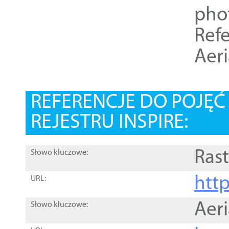
pho
Refe
Aer
REFERENCJE DO POJĘ
REJESTRU INSPIRE:
Rast
Słowo kluczowe:
htt
URL:
Aer
Słowo kluczowe: