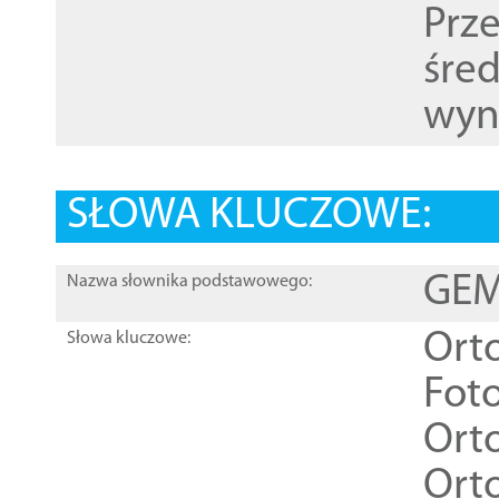
Prz
śre
wyn
SŁOWA KLUCZOWE:
GEME
Nazwa słownika podstawowego:
Ort
Słowa kluczowe:
Foto
Ort
Ort