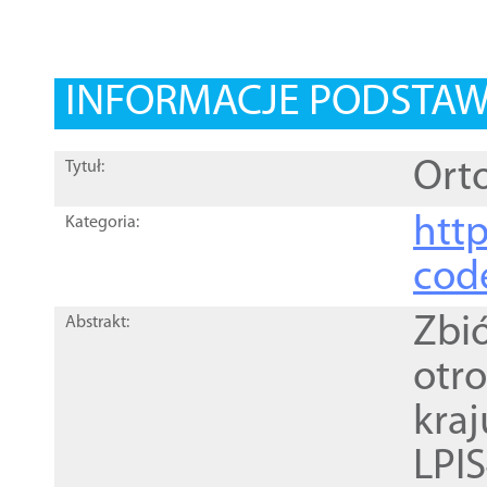
INFORMACJE PODSTA
Orto
Tytuł:
http
Kategoria:
cod
Zbi
Abstrakt:
otr
kra
LPI