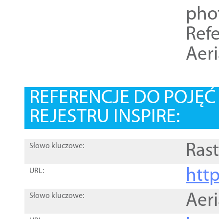
pho
Refe
Aer
REFERENCJE DO POJĘ
REJESTRU INSPIRE:
Rast
Słowo kluczowe:
htt
URL:
Aer
Słowo kluczowe: