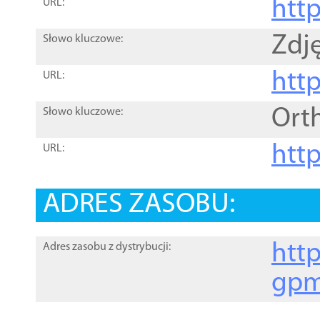
htt
URL:
Zdję
Słowo kluczowe:
htt
URL:
Ort
Słowo kluczowe:
http
URL:
ADRES ZASOBU:
http
Adres zasobu z dystrybucji:
gpm