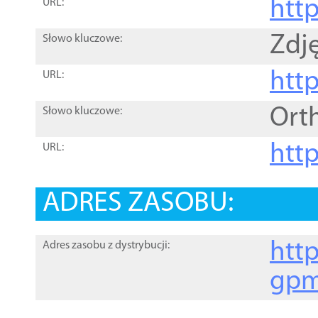
htt
URL:
Zdję
Słowo kluczowe:
htt
URL:
Ort
Słowo kluczowe:
http
URL:
ADRES ZASOBU:
http
Adres zasobu z dystrybucji:
gpm