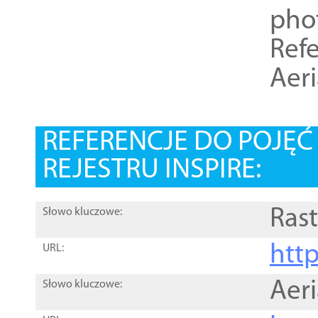
pho
Refe
Aer
REFERENCJE DO POJĘ
REJESTRU INSPIRE:
Rast
Słowo kluczowe:
htt
URL:
Aer
Słowo kluczowe: