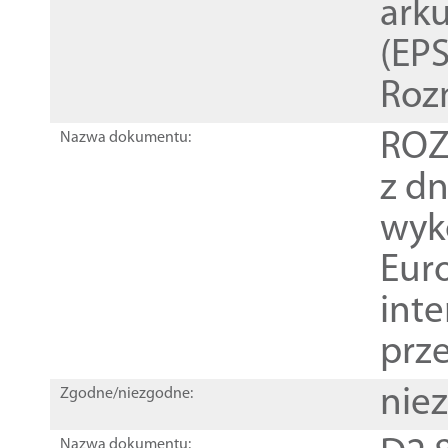
ark
(EPS
Roz
ROZ
Nazwa dokumentu:
z dn
wyk
Euro
inte
prz
nie
Zgodne/niezgodne:
Nazwa dokumentu: