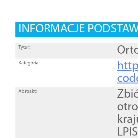
INFORMACJE PODSTA
Orto
Tytuł:
http
Kategoria:
cod
Zbi
Abstrakt:
otr
kra
LPI