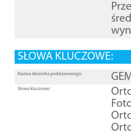
Prz
śre
wyn
SŁOWA KLUCZOWE:
GEME
Nazwa słownika podstawowego:
Ort
Słowa kluczowe:
Foto
Ort
Ort