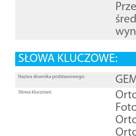
Prz
śre
wyn
SŁOWA KLUCZOWE:
GEME
Nazwa słownika podstawowego:
Ort
Słowa kluczowe:
Foto
Ort
Ort