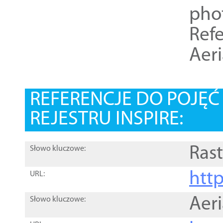
pho
Refe
Aer
REFERENCJE DO POJĘ
REJESTRU INSPIRE:
Rast
Słowo kluczowe:
htt
URL:
Aer
Słowo kluczowe: