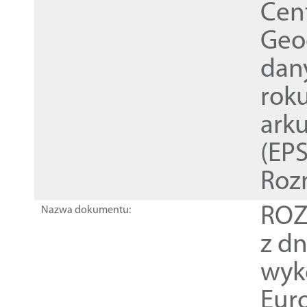
Cen
Geod
dan
rok
ark
(EPS
Roz
ROZ
Nazwa dokumentu:
z dn
wyk
Euro