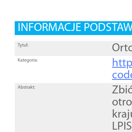
INFORMACJE PODSTA
Orto
Tytuł:
http
Kategoria:
cod
Zbi
Abstrakt:
otr
kra
LPI