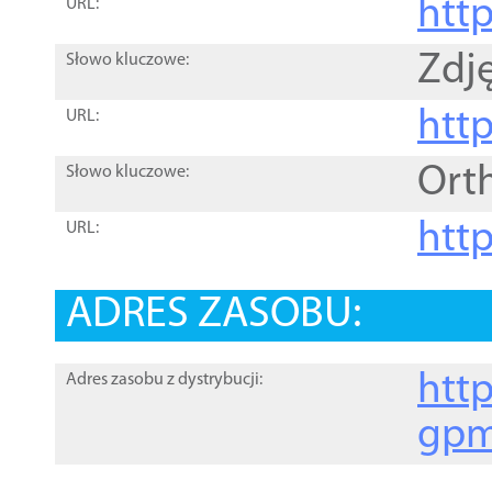
htt
URL:
Zdję
Słowo kluczowe:
htt
URL:
Ort
Słowo kluczowe:
http
URL:
ADRES ZASOBU:
http
Adres zasobu z dystrybucji:
gpm