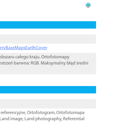
ageryBaseMapsEarthCover
bszaru całego kraju. Ortofotomapy
estrzeń barwna: RGB. Maksymalny błąd średni
referencyjne
,
Ortofotogram
,
Ortofotomapa
Land image
,
Land photography
,
Referential