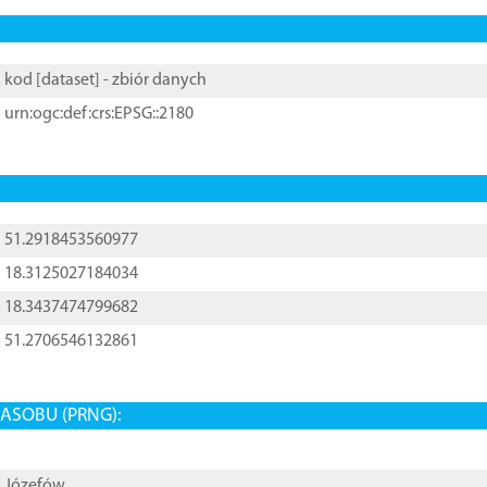
kod [
dataset
] - zbiór danych
urn:ogc:def:crs:EPSG::2180
51.2918453560977
18.3125027184034
18.3437474799682
51.2706546132861
ASOBU (PRNG):
Józefów