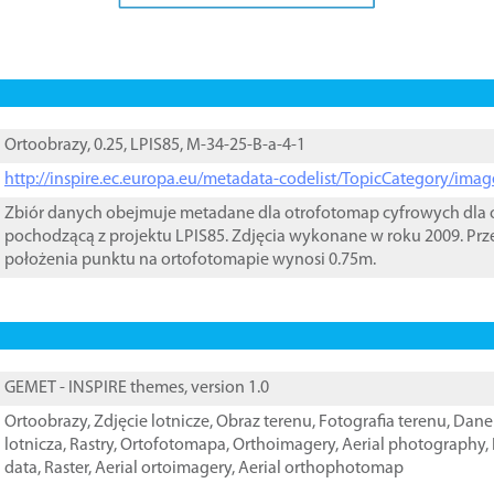
Ortoobrazy, 0.25, LPIS85, M-34-25-B-a-4-1
http://inspire.ec.europa.eu/metadata-codelist/TopicCategory/im
Zbiór danych obejmuje metadane dla otrofotomap cyfrowych dla o
pochodzącą z projektu LPIS85. Zdjęcia wykonane w roku 2009. Prz
położenia punktu na ortofotomapie wynosi 0.75m.
GEMET - INSPIRE themes, version 1.0
Ortoobrazy
,
Zdjęcie lotnicze
,
Obraz terenu
,
Fotografia terenu
,
Dane 
lotnicza
,
Rastry
,
Ortofotomapa
,
Orthoimagery
,
Aerial photography
,
data
,
Raster
,
Aerial ortoimagery
,
Aerial orthophotomap