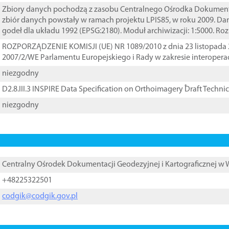
Zbiory danych pochodzą z zasobu Centralnego Ośrodka Dokumentacj
zbiór danych powstały w ramach projektu LPIS85, w roku 2009. D
godeł dla układu 1992 (EPSG:2180). Moduł archiwizacji: 1:5000. Ro
ROZPORZĄDZENIE KOMISJI (UE) NR 1089/2010 z dnia 23 listopada 
2007/2/WE Parlamentu Europejskiego i Rady w zakresie interopera
niezgodny
D2.8.III.3 INSPIRE Data Specification on Orthoimagery ֠Draft Techni
niezgodny
Centralny Ośrodek Dokumentacji Geodezyjnej i Kartograficznej w
+48225322501
codgik@codgik.gov.pl